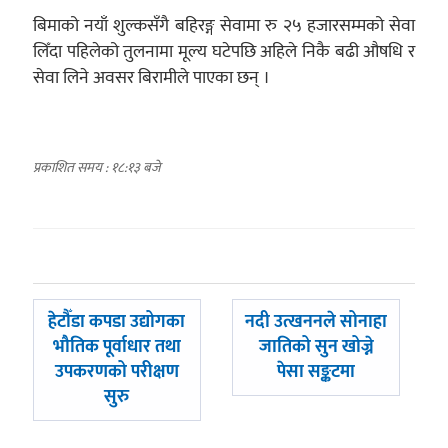
बिमाको नयाँ शुल्कसँगै बहिरङ्ग सेवामा रु २५ हजारसम्मको सेवा
लिँदा पहिलेको तुलनामा मूल्य घटेपछि अहिले निकै बढी औषधि र
सेवा लिने अवसर बिरामीले पाएका छन् ।
प्रकाशित समय : १८:१३ बजे
पछिल्लाे
अघिल्लाे
हेटौँडा कपडा उद्योगका
नदी उत्खननले सोनाहा
-
-
भौतिक पूर्वाधार तथा
जातिको सुन खोज्ने
उपकरणको परीक्षण
पेसा सङ्कटमा
सुरु