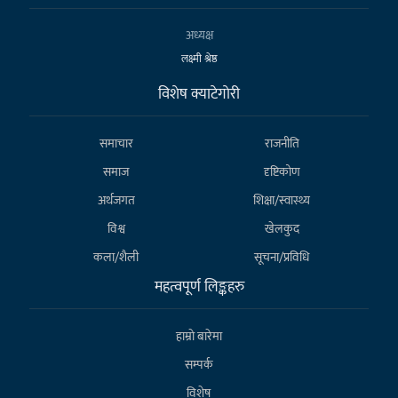
अध्यक्ष
लक्ष्मी श्रेष्ठ
विशेष क्याटेगाेरी
समाचार
राजनीति
समाज
दृष्टिकोण
अर्थजगत
शिक्षा/स्वास्थ्य
विश्व
खेलकुद
कला/शैली
सूचना/प्रविधि
महत्वपूर्ण लिङ्कहरु
हाम्राे बारेमा
सम्पर्क
विशेष