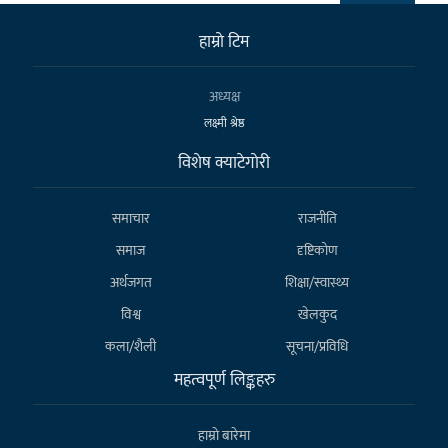
हाम्राे टिम
अध्यक्ष
लक्ष्मी श्रेष्ठ
विशेष क्याटेगाेरी
समाचार
राजनीति
समाज
दृष्टिकोण
अर्थजगत
शिक्षा/स्वास्थ्य
विश्व
खेलकुद
कला/शैली
सूचना/प्रविधि
महत्वपूर्ण लिङ्कहरु
हाम्राे बारेमा