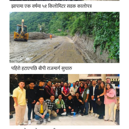
झापामा एक वर्षमा ५१ किलोमिटर सडक कालोपत्र
पहिरो हटाएपछि बीपी राजमार्ग सुचारु