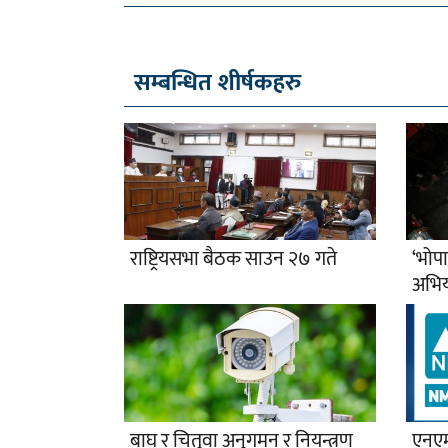
सम्बन्धित शीर्षकहरु
राष्ट्रियसभा बैठक साउन २७ गते
‘भोपा
अभि
बाघ र चितुवा अनुगमन र नियन्त्रण
एनए