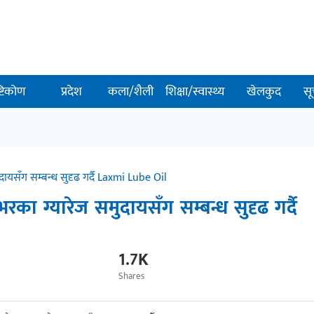
ष्टिकोण
प्रदेश
कला/शैली
शिक्षा/स्वास्थ्य
खेलकुद
सू
यसँग सम्बन्ध सुदृढ गर्दै Laxmi Lube Oil
ा ग्यारेज समुदायसँग सम्बन्ध सुदृढ गर्दै
1.7K
Shares