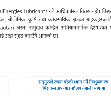
alEnergies Lubricants को आधिकारिक वितरक हो। विश्वस
बाइल, औद्योगिक, कृषि तथा व्यावसायिक क्षेत्रका ग्राहकहरूला
utari जस्ता समुदाय केन्द्रित अभियानमार्फत देशभरका ग्
लाई अझ सुदृढ बनाउँदै आएको छ।
अघिल्लाे
सद्‌गुरुले रचना गरेको ध्यान गर्ने निःशुल्क एप
-
‘मिराकल अफ माइन्ड’ अब नेपाली भाषामा