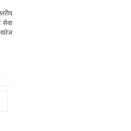
्तरीय
ई सेवा
यारेज