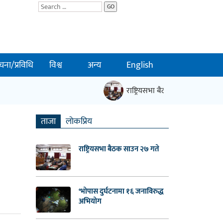
GO
चना/प्रविधि
विश्व
अन्य
English
राष्ट्रियसभा बैठक साउन २७ गते
|
ताजा
लाेकप्रिय
राष्ट्रियसभा बैठक साउन २७ गते
‘भोपास दुर्घटनामा १६ जनाविरुद्ध
अभियोग