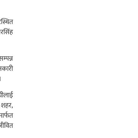
स्थित
रसिंह
्पन्न
ानकारी
।
यीलाई
 शहर,
ार्फत
 जीवित