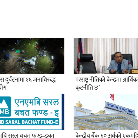
स दुर्घटनामा १६ जनाविरुद्ध
परराष्ट्र नीतिको केन्द्रमा आर्थिक
योग
कूटनीति छ’
मबि सरल बचत फण्ड–इका
केन्द्रीय बैंक ६० अर्बको एकमहि