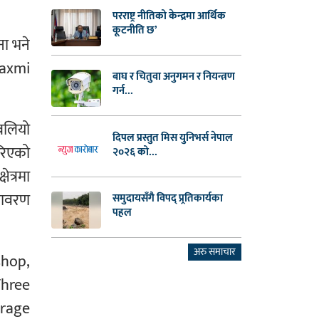
परराष्ट्र नीतिको केन्द्रमा आर्थिक
कूटनीति छ’
ा भने
Laxmi
बाघ र चितुवा अनुगमन र नियन्त्रण
गर्न...
बलियो
दिपल प्रस्तुत मिस युनिभर्स नेपाल
रिएको
२०२६ को...
त्रमा
ातावरण
समुदायसँगै विपद् प्र्रतिकार्यका
पहल
अरु समाचार
shop,
Three
arage