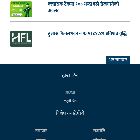
क्लासिक टेकमा १०० भन्दा बढी रोजगारीको
अवसर
हुलास फिनसर्भको नाफामा ८४.४५ प्रतिशत वृद्धि
अरु समाचार
हाम्राे टिम
अध्यक्ष
लक्ष्मी श्रेष्ठ
विशेष क्याटेगाेरी
समाचार
राजनीति