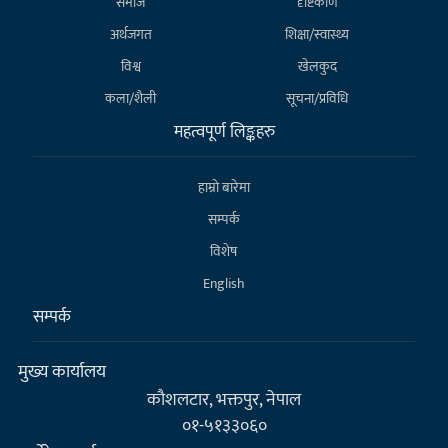
समाज
दृष्टिकोण
अर्थजगत
शिक्षा/स्वास्थ्य
विश्व
खेलकुद
कला/शैली
सूचना/प्रविधि
महत्वपूर्ण लिङ्कहरु
हाम्राे बारेमा
सम्पर्क
विशेष
English
सम्पर्क
मुख्य कार्यालय
कौशलटार, भक्तपुर, नेपाल
०१-५१३३०६०