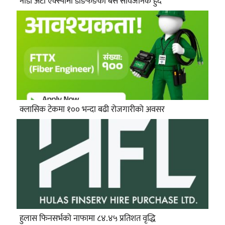
नाडा अटो एक्स्पोमा डोङफेङका बस सार्वजनिक हुँदै
क्लासिक टेकमा १०० भन्दा बढी रोजगारीको अवसर
हुलास फिनसर्भको नाफामा ८४.४५ प्रतिशत वृद्धि