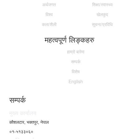
अर्थजगत
शिक्षा/स्वास्थ्य
विश्व
खेलकुद
कला/शैली
सूचना/प्रविधि
महत्वपूर्ण लिङ्कहरु
हाम्राे बारेमा
सम्पर्क
विशेष
English
सम्पर्क
मुख्य कार्यालय
कौशलटार, भक्तपुर, नेपाल
०१-५१३३०६०