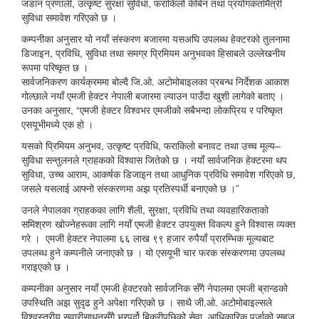
जडान प्रणाली, उत्कृष्ट सुरक्षा सुविधा, फराकिलो केबिन तथा प्रयोगकर्तामैत्री
सुविधा समावेश गरिएको छ ।
कम्पनीका अनुसार यो नयाँ संस्करण बजारमा यसअघि उपलब्ध हेक्टरको तुलनामा
डिजाइन, प्रविधि, सुविधा तथा समग्र प्रिमियम अनुभवका हिसाबले उल्लेखनीय
रूपमा परिष्कृत छ ।
सार्वजनिकरण कार्यक्रममा बोल्दै जि.ओ. अटोमोबाइलका प्रबन्ध निर्देशक आकाश
गोल्छाले नयाँ एमजी हेक्टर नेपाली बजारमा ल्याउन पाउँदा खुशी लागेको बताए ।
उनका अनुसार, “एमजी हेक्टर विश्वभर एमजीको सबैभन्दा लोकप्रिय र परिष्कृत
एसयूभीमध्ये एक हो ।
यसको प्रिमियम अनुभव, उत्कृष्ट प्रविधि, फराकिलो बनावट तथा उच्च मूल्य–
सुविधा सन्तुलनले ग्राहकको विश्वास जितेको छ । नयाँ सार्वजनिक हेक्टरमा थप
सुविधा, उच्च आराम, आकर्षक डिजाइन तथा आधुनिक प्रविधि समावेश गरिएको छ,
जसले यसलाई आफ्नो संस्करणमा अझ प्रतिस्पर्धी बनाएको छ ।”
उनले नेपालका ग्राहकका लागि शैली, सुरक्षा, प्रविधि तथा व्यवहारिकताको
समिश्रण खोज्नेहरूका लागि नयाँ एमजी हेक्टर उपयुक्त विकल्प हुने विश्वास व्यक्त
गरे । एमजी हेक्टर नेपालमा ६६ लाख ९९ हजार रुपैयाँ प्रारम्भिक मूल्यबाट
उपलब्ध हुने कम्पनीले जनाएको छ । यो एसयूभी चार फरक संस्करणमा उपलब्ध
गराइएको छ ।
कम्पनीका अनुसार नयाँ एमजी हेक्टरको सार्वजनिक सँगै नेपालमा एमजी ब्रान्डको
उपस्थिति अझ सुदृढ हुने अपेक्षा गरिएको छ । साथै जी.ओ. अटोमोबाइल्सले
विश्वस्तरीय सवारीसाधनसँगै भरपर्दो बिक्रीपछिको सेवा, आधिकारिक पुर्जाको सहज