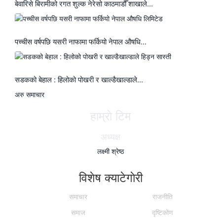
बेवारिसे बिरामीको रगत शुल्क नेरेसो काठमाडौँ शाखाले...
पच्चीस वर्षपछि यसरी नाफामा फर्कियो नेपाल औषधि...
सडकको बेहाल : हिलोको पोखरी र खाल्डैखाल्डाले...
अरु समाचार
हाम्राे टिम
अध्यक्ष
लक्ष्मी श्रेष्ठ
विशेष क्याटेगाेरी
समाचार
राजनीति
समाज
दृष्टिकोण