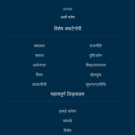
अध्यक्ष
लक्ष्मी श्रेष्ठ
विशेष क्याटेगाेरी
समाचार
राजनीति
समाज
दृष्टिकोण
अर्थजगत
शिक्षा/स्वास्थ्य
विश्व
खेलकुद
कला/शैली
सूचना/प्रविधि
महत्वपूर्ण लिङ्कहरु
हाम्राे बारेमा
सम्पर्क
विशेष