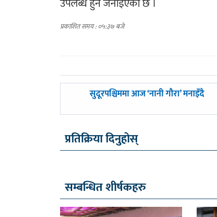
उपलब्ध हुने जनाइएको छ ।
प्रकाशित समय : ०५:३७ बजे
पछिल्लाे
सुदूरपश्चिममा आज ‘नानी गौरा’ मनाइँदै
-
प्रतिक्रिया दिनुहोस्
सम्बन्धित शीर्षकहरु