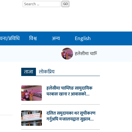
GO
चना/प्रविधि
विश्व
अन्य
English
हलेसीमा चाम्लिङ सामुदायिक घरबास
ताजा
लाेकप्रिय
हलेसीमा चाम्लिङ सामुदायिक
घरबासः खाना र आवासको...
दलित समुदायका थर सूचीकरण
गर्नुअघि मन्त्रालयद्वारा सुझाव...