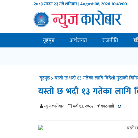
२०८३ साउन २३ गते शनिवार | August 08, 2026
10:43:01
गृहपृष्ठ
अर्थजगत
राजनीति
दृ
गृहपृष्ठ
यस्तो छ भदौ १३ गतेका लागि विदेशी मुद्राको विन
यस्तो छ भदौ १३ गतेका लागि वि
न्यूज काराेबार
भदौ १३, २०८२
काठमाडाैं