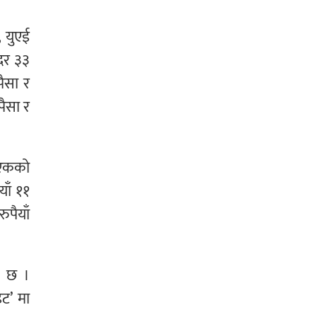
, युएई
ददर ३३
पैसा र
पैसा र
र एकको
याँ ११
ुपैयाँ
ो छ ।
इट’ मा