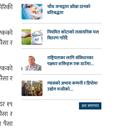
मेरिकी
चौध जनाद्वारा आँखा दानको
प्रतिबद्धता
ङ एकको
नियमित कोटाको रासायनिक मल
वितरण गरिँदै
पैसा र
राष्ट्रियताका लागि संविधानका
पक्षधर शक्तिहरू एक ठाउँमा...
र एकको
पैसा र
ग्यासको अभावः कम्पनी र डिपोमा
उद्योग मन्त्रीको...
िदर १९
अरु समाचार
पैसा र
४ पैसा