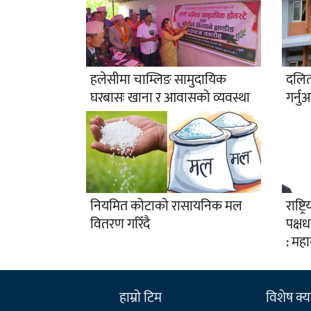
हलेसीमा चाम्लिङ सामुदायिक
दलित
घरबासः खाना र आवासको व्यवस्था
गर्नु
नियमित कोटाको रासायनिक मल
राष्ट
वितरण गरिँदै
पक्षध
: मह
हाम्राे टिम
विशेष क्या