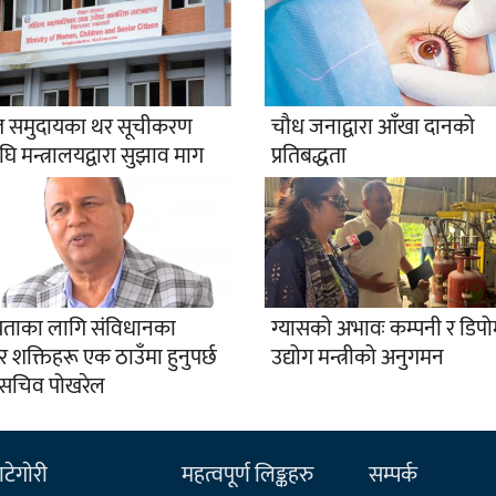
 समुदायका थर सूचीकरण
चौध जनाद्वारा आँखा दानको
अघि मन्त्रालयद्वारा सुझाव माग
प्रतिबद्धता
्रियताका लागि संविधानका
ग्यासको अभावः कम्पनी र डिपो
र शक्तिहरू एक ठाउँमा हुनुपर्छ
उद्योग मन्त्रीको अनुगमन
ासचिव पोखरेल
टेगाेरी
महत्वपूर्ण लिङ्कहरु
सम्पर्क