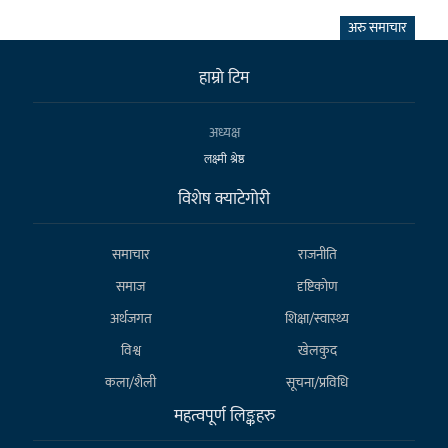
अरु समाचार
हाम्राे टिम
अध्यक्ष
लक्ष्मी श्रेष्ठ
विशेष क्याटेगाेरी
समाचार
राजनीति
समाज
दृष्टिकोण
अर्थजगत
शिक्षा/स्वास्थ्य
विश्व
खेलकुद
कला/शैली
सूचना/प्रविधि
महत्वपूर्ण लिङ्कहरु