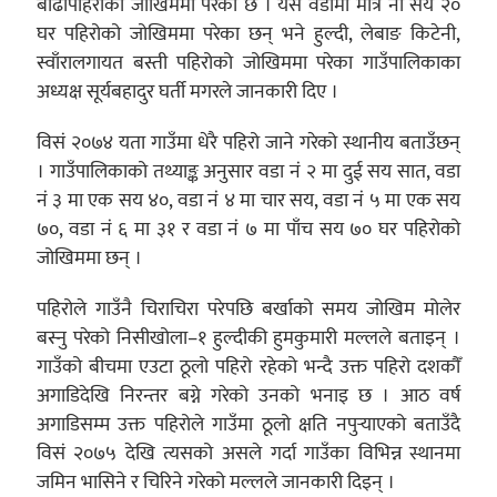
बाढीपहिरोको जोखिममा परेको छ । यस वडामा मात्रै नौ सय २०
घर पहिरोको जोखिममा परेका छन् भने हुल्दी, लेबाङ किटेनी,
स्वाँरालगायत बस्ती पहिरोको जोखिममा परेका गाउँपालिकाका
अध्यक्ष सूर्यबहादुर घर्ती मगरले जानकारी दिए ।
विसं २०७४ यता गाउँमा धेरै पहिरो जाने गरेको स्थानीय बताउँछन्
। गाउँपालिकाको तथ्याङ्क अनुसार वडा नं २ मा दुई सय सात, वडा
नं ३ मा एक सय ४०, वडा नं ४ मा चार सय, वडा नं ५ मा एक सय
७०, वडा नं ६ मा ३१ र वडा नं ७ मा पाँच सय ७० घर पहिरोको
जोखिममा छन् ।
पहिरोले गाउँनै चिराचिरा परेपछि बर्खाको समय जोखिम मोलेर
बस्नु परेको निसीखोला–१ हुल्दीकी हुमकुमारी मल्लले बताइन् ।
गाउँको बीचमा एउटा ठूलो पहिरो रहेको भन्दै उक्त पहिरो दशकौँ
अगाडिदेखि निरन्तर बग्ने गरेको उनको भनाइ छ । आठ वर्ष
अगाडिसम्म उक्त पहिरोले गाउँमा ठूलो क्षति नपुर्‍याएको बताउँदै
विसं २०७५ देखि त्यसको असले गर्दा गाउँका विभिन्न स्थानमा
जमिन भासिने र चिरिने गरेको मल्लले जानकारी दिइन् ।