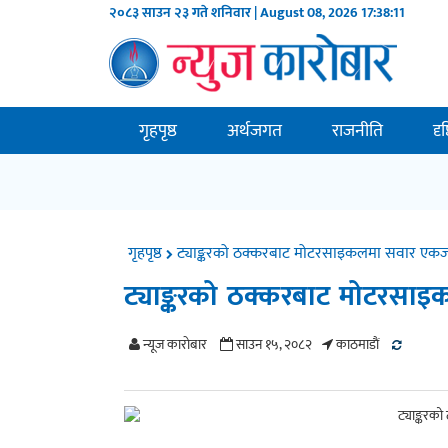
२०८३ साउन २३ गते शनिवार | August 08, 2026
17:38:12
गृहपृष्ठ
अर्थजगत
राजनीति
दृ
गृहपृष्ठ
ट्याङ्करको ठक्करबाट मोटरसाइकलमा सवार एकजन
ट्याङ्करको ठक्करबाट मोटरसाइ
न्यूज काराेबार
साउन १५, २०८२
काठमाडाैं