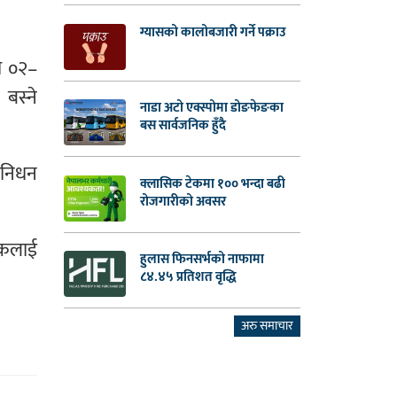
ग्यासको कालोबजारी गर्ने पक्राउ
्र ०२–
बस्ने
नाडा अटो एक्स्पोमा डोङफेङका
बस सार्वजनिक हुँदै
 निधन
क्लासिक टेकमा १०० भन्दा बढी
रोजगारीको अवसर
लकलाई
हुलास फिनसर्भको नाफामा
८४.४५ प्रतिशत वृद्धि
अरु समाचार