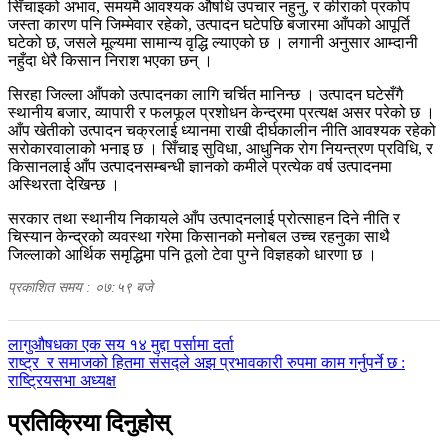
सिँचाइको अभाव, समयमै आवश्यक औषधि उपचार नहुनु, र कीराको प्रकोप
जस्ता कारण पनि जिम्मेवार रहेको, उत्पादन घटेपछि बजारमा आँपको आपूर्ति
घटेको छ, जसले मूल्यमा सामान्य वृद्धि ल्याएको छ । लगानी अनुसार आम्दानी
नहुँदा धेरै किसान निराश भएका छन् ।
सिरहा जिल्ला आँपको उत्पादनका लागि चर्चित मानिन्छ । उत्पादन घटेसँगै
स्थानीय बजार, व्यापारी र फलफूल प्रशोधन केन्द्रमा प्रत्यक्ष असर परेको छ ।
आँप खेतीको उत्पादन चक्रलाई ध्यानमा राखी दीर्घकालीन नीति आवश्यक रहेको
सरोकारवालाको भनाइ छ । सिँचाइ सुविधा, आधुनिक रोग नियन्त्रण प्रविधि, र
किसानलाई आँप उत्पादनसम्बन्धी ज्ञानको कमीले प्रत्येक वर्ष उत्पादनमा
अस्थिरता देखिन्छ ।
सरकार तथा स्थानीय निकायले आँप उत्पादनलाई प्रोत्साहन दिने नीति र
चिस्यान केन्द्रको व्यवस्था गरेमा किसानको मनोबल उच्च रहनुका साथै
जिल्लाको आर्थिक समृद्धिमा पनि ठूलो टेवा पुग्ने विज्ञहको धारणा छ ।
प्रकाशित समय : ०७:५९ बजे
पछिल्लाे
लागुऔषधका एक सय १४ मुद्दा पर्सामा दर्ता
-
अघिल्लाे
राष्ट्र र समाजको हितमा संसद्ले अझ प्रभावकारी रुपमा काम गर्नुपर्ने छ :
-
राष्ट्रियसभा अध्यक्ष
प्रतिक्रिया दिनुहोस्