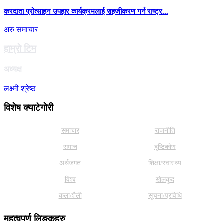
करदाता प्रोत्साहन उपहार कार्यक्रमलाई सहजीकरण गर्न राष्ट्र...
अरु समाचार
हाम्राे टिम
अध्यक्ष
लक्ष्मी श्रेष्ठ
विशेष क्याटेगाेरी
समाचार
राजनीति
समाज
दृष्टिकोण
अर्थजगत
शिक्षा/स्वास्थ्य
विश्व
खेलकुद
कला/शैली
सूचना/प्रविधि
महत्वपूर्ण लिङ्कहरु