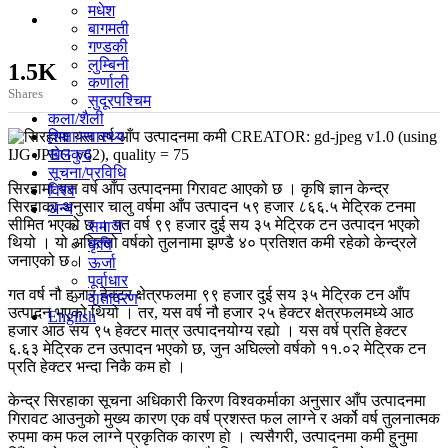
मधेश
बागमती
गण्डकी
लुम्बिनी
1.5K
कर्णाली
Shares
सुदूरपश्चिम
कला/शैली
CREATOR: gd-jpeg v1.0 (using
शिक्षा/स्वास्थ्य
IJG JPEG v62), quality = 75
खेलकुद
सूचना/प्रविधि
सिरहामा यस वर्ष आँप उत्पादनमा गिरावट आएको छ । कृषि ज्ञान केन्द्र
विश्व
सिरहाका अनुसार चालु वर्षमा आँप उत्पादन ५९ हजार ८६६.५ मेट्रिक टनमा
अन्य
सीमित भएको छ । गत वर्ष ९९ हजार दुई सय ३५ मेट्रिक टन उत्पादन भएको
समाज
थियो । यो अघिल्लो वर्षको तुलनामा झण्डै ४० प्रतिशत कमी रहेको केन्द्रले
कृषि
जनाएको छ ।
ऊर्जा
पूर्वाधार
गत वर्ष नौ हजार हेक्टर क्षेत्रफलमा ९९ हजार दुई सय ३५ मेट्रिक टन आँप
वातावरण
उत्पादन भएको थियो । तर, यस वर्ष नौ हजार २५ हेक्टर क्षेत्रफलमध्ये आठ
English
हजार आठ सय ९५ हेक्टर मात्र उत्पादनयोग्य रह्यो । यस वर्ष प्रति हेक्टर
६.६३ मेट्रिक टन उत्पादन भएको छ, जुन अघिल्लो वर्षको ११.०२ मेट्रिक टन
प्रति हेक्टर भन्दा निकै कम हो ।
केन्द्र सिरहाका सूचना अधिकारी किरण विश्वकर्माका अनुसार आँप उत्पादनमा
गिरावट आउनुको मुख्य कारण एक वर्ष प्रशस्त फल लाग्ने र अर्को वर्ष तुलनात्मक
रुपमा कम फल लाग्ने प्रकृतिक कारण हो । त्यसैगरी, उत्पादनमा कमी हुनुमा