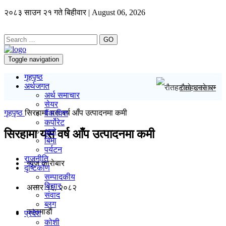
२०८३ साउन २१ गते बिहीवार | August 06, 2026
GO
Toggle navigation
गृहपृष्ठ
अर्थजगत
रौतहटको धनसारमा
अर्थ समाचार
सेयर
गृहपृष्ठ
सिरहामा यस वर्ष आँप उत्पादनमा कमी
बैंक/वित्त
कर्पोरेट
अटो
सिरहामा यस वर्ष आँप उत्पादनमा कमी
बिमा
पर्यटन
राजनीति
न्यूज काराेबार
दृष्टिकोण
सम्पादकीय
विचार
असार १६, २०८२
संवाद
ब्लग
काठमाडाैं
प्रदेश
कोशी