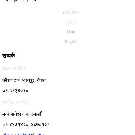
हाम्राे बारेमा
सम्पर्क
विशेष
English
सम्पर्क
मुख्य कार्यालय
कौशलटार, भक्तपुर, नेपाल
०१-५१३३०६०
कर्पाेरेट कार्यालय
मध्य बानेश्वर, काठमाडौँ
०१-४४७१४६८, ४४७८१३१
nkarobar@gmail.com