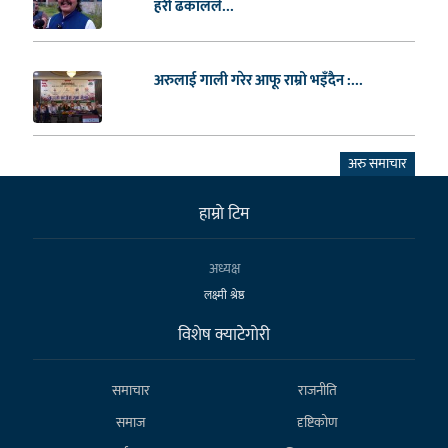
हरी ढकालले...
अरुलाई गाली गरेर आफू राम्रो भइँदैन :...
अरु समाचार
हाम्राे टिम
अध्यक्ष
लक्ष्मी श्रेष्ठ
विशेष क्याटेगाेरी
समाचार
राजनीति
समाज
दृष्टिकोण