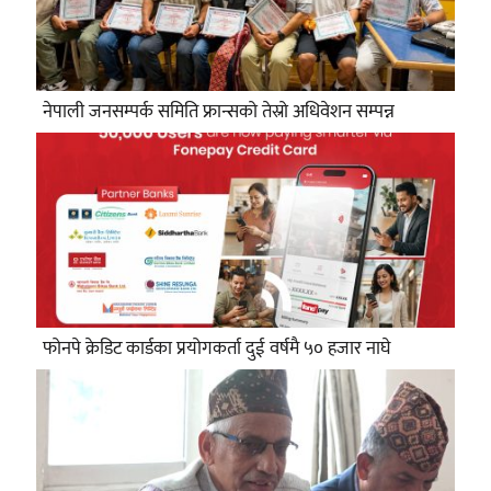
नेपाली जनसम्पर्क समिति फ्रान्सको तेस्रो अधिवेशन सम्पन्न
फोनपे क्रेडिट कार्डका प्रयोगकर्ता दुई वर्षमै ५० हजार नाघे