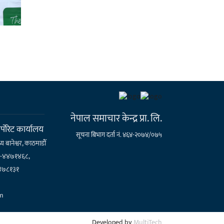
नेपाल समाचार केन्द्र प्रा. लि.
्पाेरेट कार्यालय
सूचना बिभाग दर्ता नं. ४६४-२०७४/०७५
्य बानेश्वर, काठमाडौँ
१-४४७१४६८,
४७८१३१
m
Developed by
MultiTech