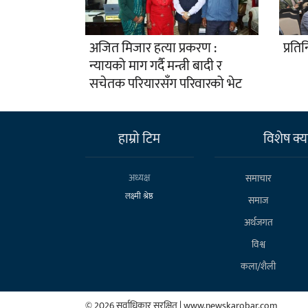
अजित मिजार हत्या प्रकरण :
प्रति
न्यायको माग गर्दै मन्त्री बादी र
सचेतक परियारसँग परिवारको भेट
हाम्राे टिम
विशेष क्या
अध्यक्ष
समाचार
लक्ष्मी श्रेष्ठ
समाज
अर्थजगत
विश्व
कला/शैली
© 2026 सर्वाधिकार सुरक्षित | www.newskarobar.com