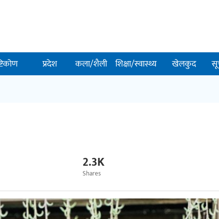
ष्टिकोण
प्रदेश
कला/शैली
शिक्षा/स्वास्थ्य
खेलकुद
सू
श
2.3K
Shares