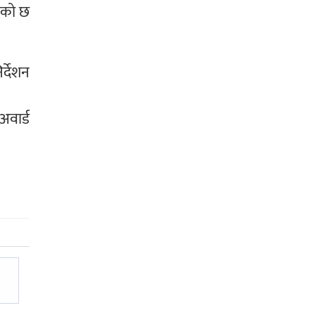
केको छ
र्देशन
अवार्ड