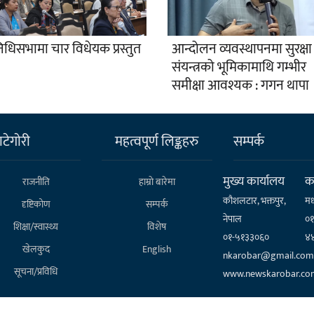
निधिसभामा चार विधेयक प्रस्तुत
आन्दोलन व्यवस्थापनमा सुरक्षा
संयन्त्रको भूमिकामाथि गम्भीर
समीक्षा आवश्यक : गगन थापा
टेगाेरी
महत्वपूर्ण लिङ्कहरु
सम्पर्क
मुख्य कार्यालय
कर
राजनीति
हाम्राे बारेमा
कौशलटार, भक्तपुर,
मध
दृष्टिकोण
सम्पर्क
नेपाल
०
शिक्षा/स्वास्थ्य
विशेष
०१-५१३३०६०
४
खेलकुद
English
nkarobar@gmail.com
सूचना/प्रविधि
www.newskarobar.co