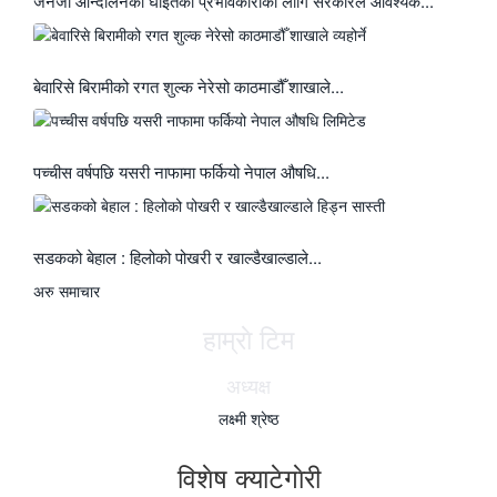
जेनजी आन्दोलनका घाइतेको प्रभावकारीका लागि सरकारले आवश्यक...
बेवारिसे बिरामीको रगत शुल्क नेरेसो काठमाडौँ शाखाले...
पच्चीस वर्षपछि यसरी नाफामा फर्कियो नेपाल औषधि...
सडकको बेहाल : हिलोको पोखरी र खाल्डैखाल्डाले...
अरु समाचार
हाम्राे टिम
अध्यक्ष
लक्ष्मी श्रेष्ठ
विशेष क्याटेगाेरी