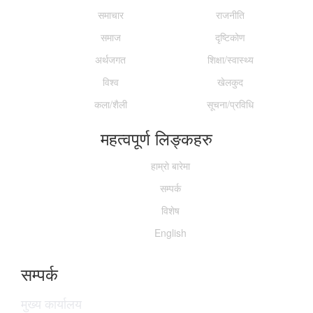
समाचार
राजनीति
समाज
दृष्टिकोण
अर्थजगत
शिक्षा/स्वास्थ्य
विश्व
खेलकुद
कला/शैली
सूचना/प्रविधि
महत्वपूर्ण लिङ्कहरु
हाम्राे बारेमा
सम्पर्क
विशेष
English
सम्पर्क
मुख्य कार्यालय