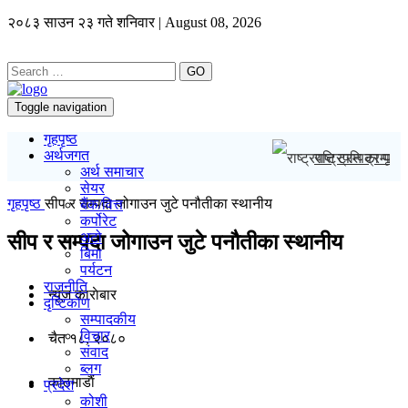
२०८३ साउन २३ गते शनिवार | August 08, 2026
GO
Toggle navigation
गृहपृष्ठ
अर्थजगत
राष्ट्रपति ट्रम्पका
अर्थ समाचार
सेयर
गृहपृष्ठ
सीप र सम्पदा जोगाउन जुटे पनौतीका स्थानीय
बैंक/वित्त
कर्पोरेट
अटो
सीप र सम्पदा जोगाउन जुटे पनौतीका स्थानीय
बिमा
पर्यटन
राजनीति
न्यूज काराेबार
दृष्टिकोण
सम्पादकीय
विचार
चैत १८, २०८०
संवाद
ब्लग
काठमाडाैं
प्रदेश
कोशी