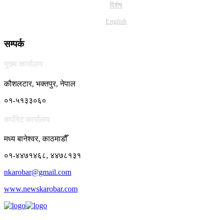
विशेष
English
सम्पर्क
मुख्य कार्यालय
कौशलटार, भक्तपुर, नेपाल
०१-५१३३०६०
कर्पाेरेट कार्यालय
मध्य बानेश्वर, काठमाडौँ
०१-४४७१४६८, ४४७८१३१
nkarobar@gmail.com
www.newskarobar.com