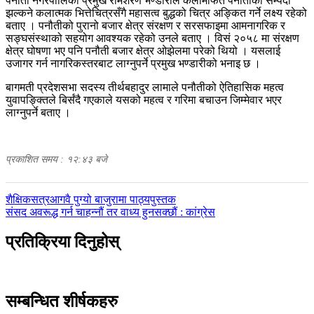
पनौती नगरपालिका प्रमुख रामशरण भण्डारीले कलामार्फत पनौतीको सम्पदा
झल्कने कलात्मक भित्तेचित्रसँगै महासत्व बुद्धको चित्र अङ्कित गर्ने लक्ष्य रहेको
बताए । पनौतीको पुरानो बजार क्षेत्र संरक्षण र सरसफाइमा आमनागरिक र
सङ्घसंस्थाको सहयोग आवश्यक रहेको उनले बताए । विसं २०५८ मा संरक्षण
क्षेत्र घोषणा भए पनि पनौती बजार क्षेत्र ओझेलमा परेको थियो । यसलाई
उजागर गर्न नागरिकस्तरबाट लाग्नुपर्ने प्रमुख भण्डारीको भनाइ छ ।
बागमती प्रदेशसभा सदस्य तीर्थबहादुर लामाले पनौतीको ऐतिहासिक महत्व
युवापङ्क्तिले बिर्संदै गएकाले यसको महत्व र गरिमा बचाउन जिम्मेवार भएर
लाग्नुपर्ने बताए ।
प्रकाशित समय : १२:४३ बजे
पछिल्लाे
शैक्षिकसत्रआगवै पुग्यो बाजुरामा पाठ्यपुस्तक
-
अघिल्लाे
संसद अवरूद्ध गर्न चाहन्नौं तर वाध्य हुनसक्छौं : कांग्रेस
-
प्रतिक्रिया दिनुहोस्
सम्बन्धित शीर्षकहरु