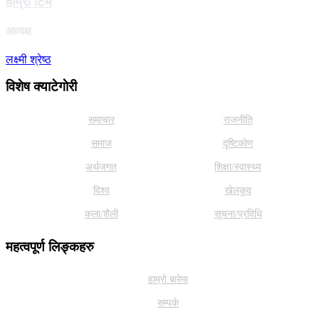
हाम्राे टिम
अध्यक्ष
लक्ष्मी श्रेष्ठ
विशेष क्याटेगाेरी
समाचार
राजनीति
समाज
दृष्टिकोण
अर्थजगत
शिक्षा/स्वास्थ्य
विश्व
खेलकुद
कला/शैली
सूचना/प्रविधि
महत्वपूर्ण लिङ्कहरु
हाम्राे बारेमा
सम्पर्क