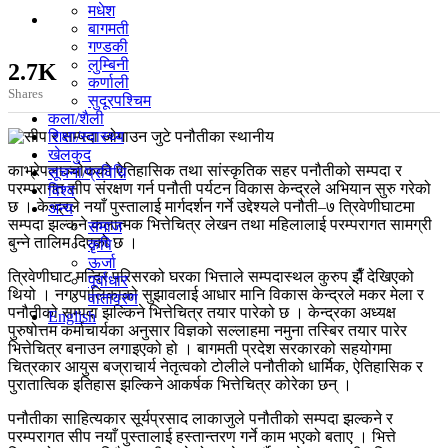
मधेश
बागमती
गण्डकी
लुम्बिनी
2.7K
कर्णाली
Shares
सुदूरपश्चिम
कला/शैली
शिक्षा/स्वास्थ्य
खेलकुद
काभ्रेपलाञ्चोकको ऐतिहासिक तथा सांस्कृतिक सहर पनौतीको सम्पदा र
सूचना/प्रविधि
परम्परागत सीप संरक्षण गर्न पनौती पर्यटन विकास केन्द्रले अभियान सुरु गरेको
विश्व
छ । केन्द्रले नयाँ पुस्तालाई मार्गदर्शन गर्ने उद्देश्यले पनौती–७ त्रिवेणीघाटमा
अन्य
सम्पदा झल्कने कलात्मक भित्तेचित्र लेखन तथा महिलालाई परम्परागत सामग्री
समाज
बुन्ने तालिम दिएको छ ।
कृषि
ऊर्जा
त्रिवेणीघाट मन्दिर परिसरको घरका भित्ताले सम्पदास्थल कुरुप झैँ देखिएको
पूर्वाधार
थियो । नगरपालिकाको सुझावलाई आधार मानि विकास केन्द्रले मकर मेला र
वातावरण
पनौतीको सम्पदा झल्किने भित्तेचित्र तयार पारेको छ । केन्द्रका अध्यक्ष
English
पुरुषोत्तम कर्माचार्यका अनुसार विज्ञको सल्लाहमा नमुना तस्बिर तयार पारेर
भित्तेचित्र बनाउन लगाइएको हो । बागमती प्रदेश सरकारको सहयोगमा
चित्रकार आयुस बज्राचार्य नेतृत्वको टोलीले पनौतीको धार्मिक, ऐतिहासिक र
पुरातात्विक इतिहास झल्किने आकर्षक भित्तेचित्र कोरेका छन् ।
पनौतीका साहित्यकार सूर्यप्रसाद लाकाजुले पनौतीको सम्पदा झल्कने र
परम्परागत सीप नयाँ पुस्तालाई हस्तान्तरण गर्ने काम भएको बताए । भित्ते