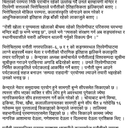
चित्रको परम्परा निकै प्राचीन रहेको उल्लेख गर्दै उनले ब्रम्हायणी मन्दिर र
त्रिवेणी सत्तलको भित्तेचित्रले पनौतीको ऐतिहासिकता झल्किएको बताए ।
भित्तेचित्रले मोकिल परम्परा, कलासंस्कृति जोगाउने काम गरेको र
आधुनिककालको इतिहास लेख्न बाँकी रहेको लाकाजुले बताए ।
“रोशी खोला र पुण्यमाता खोलाको बीचमा रहेको त्रिवेणीघाट परिसरमा घरभन्दा
मन्दिर बढी छ भन्ने भनाइ छ”, उनले भने “त्यसको संरक्षण गर्न अब सङ्घसंस्था र
स्थानीयवासीले यसरी अभियान थालनी गर्नुको विकल्प छैन ।”
भित्तेचित्रमा पनौती नगरपालिका–६, ७ र ९ को सङ्गमस्थल त्रिवेणीघाटमा
लाग्ने बाह्रवर्षे मकर मेला र पनौतीको पौराणिक इतिहास झल्किने कलाकृति
तयार पारिएको छ । केन्द्रका अध्यक्ष कर्माचार्यले पनौतीलाई विश्वसम्पदा सूचीमा
सूचीकृत गराउने प्रक्रिया अगाडि बढिरहेको बताए । उनले त्रिवेणीघाटमा
निर्मित कलाकृतिले पर्यटकलाई आकर्षित गर्ने बताए । पनौती घुम्न आउने
पर्यटकलाई सहज बनाउन ‘सम्पदा राहदानी’ प्रयोगमा ल्याउने तयारी भइरहेको
उनको भनाइ छ ।
केन्द्रले नेवार समुदायमा प्रयोग हुने सामग्री बुन्ने सीपसमेत सिकाएको छ ।
त्यस्ता सीप भएका व्यक्ति र सीप लोप हुने अवस्थामा पुगेकाले ज्येष्ठ
नागरिकमार्फत सीप हस्तान्तरण गर्ने काम गरेको हो । चोयाबाट बन्ने मिम्चा,
ढकिचा, पिचा, खंँचा, कलालीलगायतका सामग्री बुन्ने सीप चैत ४ गतेदेखि १६
गतेसम्म युवा पुस्तालाई सिकाइएको केन्द्रले जनाएको छ । तालिममा
सहभागीलाई प्रमाणपत्रसमेत दिइएको छ । सीप सिकाउने काममा ज्येष्ठ
नागरिक आशामाया देउला, गणेशमाया देउला र दिलमाया देउला प्रशिक्षक थिए ।