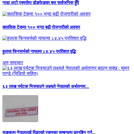
नाडा अटो एक्स्पोमा डोङफेङका बस सार्वजनिक हुँदै
क्लासिक टेकमा १०० भन्दा बढी रोजगारीको अवसर
हुलास फिनसर्भको नाफामा ८४.४५ प्रतिशत वृद्धि
अरु समाचार
६३ लाख पर्यटक भित्र्याउने लक्ष्यले नेपालको अर्थतन्त्र...
सङ्कल्प नेपाललाई दिइएको रकमका सम्बन्धमा छानबिन गर्न...