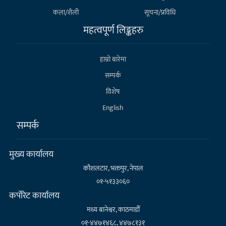
कला/शैली
सूचना/प्रविधि
महत्वपूर्ण लिङ्कहरु
हाम्राे बारेमा
सम्पर्क
विशेष
English
सम्पर्क
मुख्य कार्यालय
कौशलटार, भक्तपुर, नेपाल
०१-५१३३०६०
कर्पाेरेट कार्यालय
मध्य बानेश्वर, काठमाडौँ
०१-४४७१४६८, ४४७८१३१