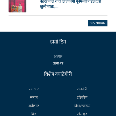
वैद्यखानाले गति लिएकोमा पूर्वमन्त्री पौडेलद्वारा
खुसी व्यक्त,...
अरु समाचार
हाम्राे टिम
अध्यक्ष
लक्ष्मी श्रेष्ठ
विशेष क्याटेगाेरी
समाचार
राजनीति
समाज
दृष्टिकोण
अर्थजगत
शिक्षा/स्वास्थ्य
विश्व
खेलकुद