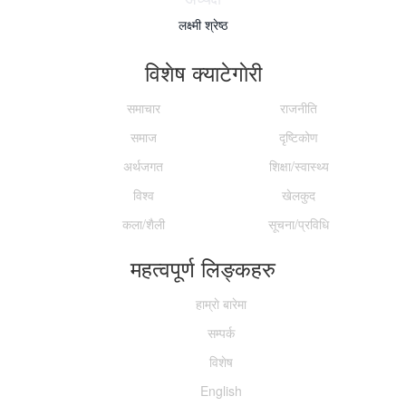
लक्ष्मी श्रेष्ठ
विशेष क्याटेगाेरी
समाचार
राजनीति
समाज
दृष्टिकोण
अर्थजगत
शिक्षा/स्वास्थ्य
विश्व
खेलकुद
कला/शैली
सूचना/प्रविधि
महत्वपूर्ण लिङ्कहरु
हाम्राे बारेमा
सम्पर्क
विशेष
English