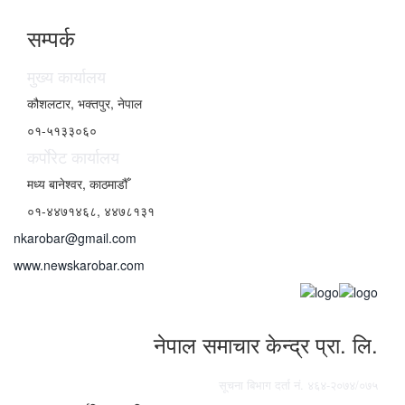
सम्पर्क
मुख्य कार्यालय
कौशलटार, भक्तपुर, नेपाल
०१-५१३३०६०
कर्पाेरेट कार्यालय
मध्य बानेश्वर, काठमाडौँ
०१-४४७१४६८, ४४७८१३१
nkarobar@gmail.com
www.newskarobar.com
नेपाल समाचार केन्द्र प्रा. लि.
सूचना बिभाग दर्ता नं. ४६४-२०७४/०७५