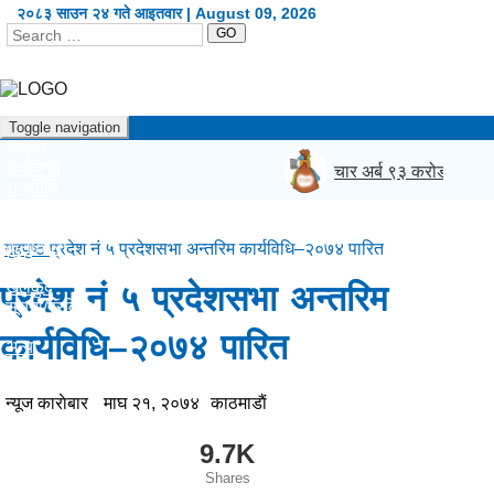
२०८३ साउन २४ गते आइतवार | August 09, 2026
GO
Toggle navigation
गृहपृष्ठ
अर्थजगत
चार अर्ब ९३ करोड बढी रा
राजनीति
दृष्टिकोण
प्रदेश
कला/शैली
गृहपृष्ठ
प्रदेश नं ५ प्रदेशसभा अन्तरिम कार्यविधि–२०७४ पारित
शिक्षा/स्वास्थ्य
खेलकुद
प्रदेश नं ५ प्रदेशसभा अन्तरिम
सूचना/प्रविधि
विश्व
कार्यविधि–२०७४ पारित
अन्य
English
न्यूज काराेबार
माघ २१, २०७४
काठमाडाैं
9.7K
Shares