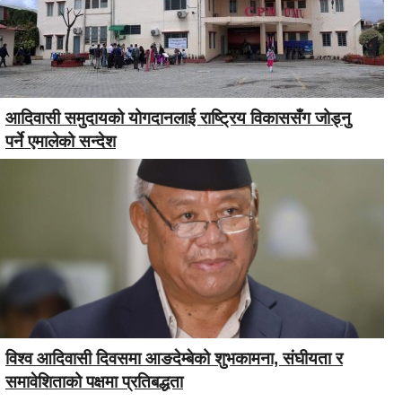
आदिवासी समुदायको योगदानलाई राष्ट्रिय विकाससँग जोड्नु
पर्ने एमालेको सन्देश
विश्व आदिवासी दिवसमा आङदेम्बेको शुभकामना, संघीयता र
समावेशिताको पक्षमा प्रतिबद्धता