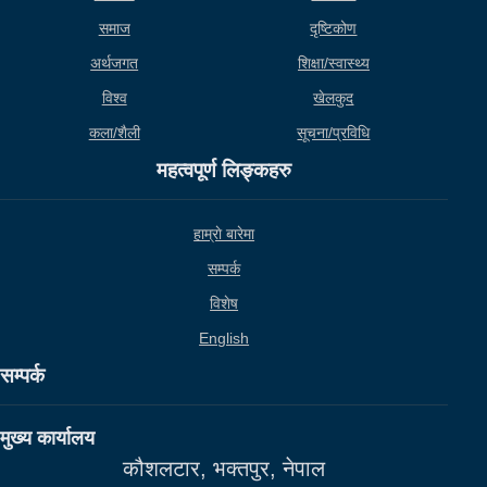
समाज
दृष्टिकोण
अर्थजगत
शिक्षा/स्वास्थ्य
विश्व
खेलकुद
कला/शैली
सूचना/प्रविधि
महत्वपूर्ण लिङ्कहरु
हाम्राे बारेमा
सम्पर्क
विशेष
English
सम्पर्क
मुख्य कार्यालय
कौशलटार, भक्तपुर, नेपाल