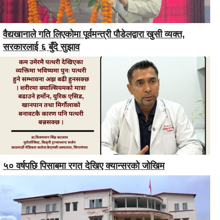
वैद्यखानाले गति लिएकोमा पूर्वमन्त्री पौडेलद्वारा खुसी व्यक्त,
सरकारलाई ६ बुँदे सुझाव
५० वर्षपछि पिसाबमा रगत देखिए क्यान्सरको जोखिम