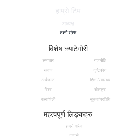
हाम्राे टिम
अध्यक्ष
लक्ष्मी श्रेष्ठ
विशेष क्याटेगाेरी
समाचार
राजनीति
समाज
दृष्टिकोण
अर्थजगत
शिक्षा/स्वास्थ्य
विश्व
खेलकुद
कला/शैली
सूचना/प्रविधि
महत्वपूर्ण लिङ्कहरु
हाम्राे बारेमा
सम्पर्क