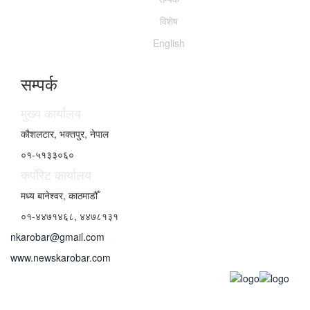
विशेष
English
सम्पर्क
मुख्य कार्यालय
कौशलटार, भक्तपुर, नेपाल
०१-५१३३०६०
कर्पाेरेट कार्यालय
मध्य बानेश्वर, काठमाडौँ
०१-४४७१४६८, ४४७८१३१
nkarobar@gmail.com
www.newskarobar.com