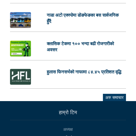
नाडा अटो एक्स्पोमा डोङफेङका बस सार्वजनिक
हुँदै
क्लासिक टेकमा १०० भन्दा बढी रोजगारीको
अवसर
हुलास फिनसर्भको नाफामा ८४.४५ प्रतिशत वृद्धि
अरु समाचार
हाम्राे टिम
अध्यक्ष