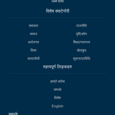
लक्ष्मी श्रेष्ठ
विशेष क्याटेगाेरी
समाचार
राजनीति
समाज
दृष्टिकोण
अर्थजगत
शिक्षा/स्वास्थ्य
विश्व
खेलकुद
कला/शैली
सूचना/प्रविधि
महत्वपूर्ण लिङ्कहरु
हाम्राे बारेमा
सम्पर्क
विशेष
English
सम्पर्क