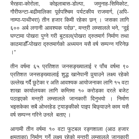
भैरहवा-कोरोला, कोइलाबास-डोल्पा, जमुनाह-सिमिकोट,
गौरीफन्टा-बढीमालिका पूर्वपश्चिम पर्यटकीय राजमार्ग, (अपि-
नाम्पा-पाथीभरा) तीन हजार किमी रहेका छन् । जसका लागि
६०० अर्ब लगानी आवश्यक पर्दछ”, मन्त्री लम्सालले भने, “दुई
घण्टामा पोखरा पुग्ने गरी बुटवल(पोखरा द्रुतमार्ग निर्माण तथा
काठमाडौँ-पोखरा द्रुतमार्गको अध्ययन यसै वर्ष सम्पन्न गरिनेछ
।”
तीन वर्षमा ६५ प्रतिशत जनसङ्ख्यालाई र पाँच वर्षमा ९०
प्रतिशत जनसङ्ख्यालाई शुद्ध खानेपानी पुर्‍याउने लक्ष्य रहेको
उल्लेख गर्दै छुटेका र अति आवश्यक आयोजनाका लागि १५ वटा
शाखा कार्यालयका लागि कम्तिमा १० करोडका दरले बजेट
पठाइएको मन्त्री लम्सालले जानकारी दिनुभयो । निर्माण
भइसकेका सबै ओभरहेड ट्याङ्कीको पाइप बिछ्याउने काम यसै
वर्ष सम्पन्न गरिने उनले बताए ।
आगामी तीन वर्षमा १० वटा फुटबल रङ्गशाला (आठ हजार
क्षमताका) निर्माण गर्ने लक्ष्य रहेको मन्त्री लम्सालले जानकारी