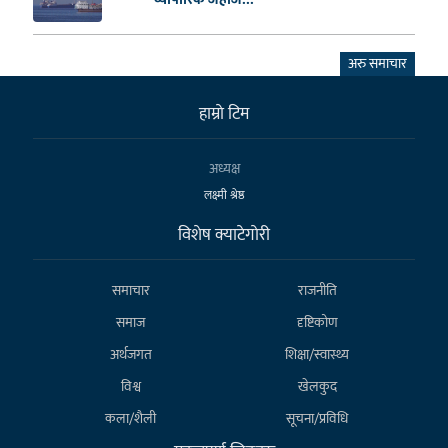
अरु समाचार
हाम्राे टिम
अध्यक्ष
लक्ष्मी श्रेष्ठ
विशेष क्याटेगाेरी
समाचार
राजनीति
समाज
दृष्टिकोण
अर्थजगत
शिक्षा/स्वास्थ्य
विश्व
खेलकुद
कला/शैली
सूचना/प्रविधि