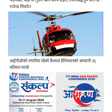
मैदानबाट भाग्ने वा लुकेर बस्ने समय होइन, एकताबद्ध हुने बेला हो :
राजेन्द्र लिङदेन
आईपीओको तयारीमा रहेको कैलाश हेलिकप्टरको आम्दानी २६
प्रतिशत घट्यो