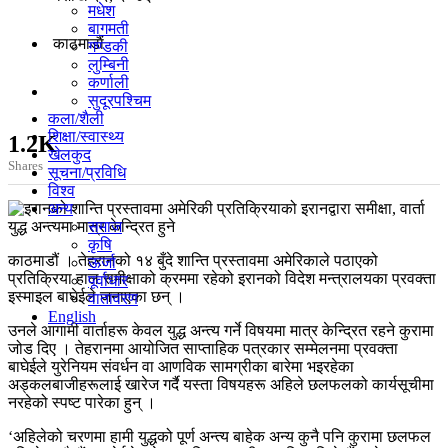
मधेश
बागमती
काठमाडाैं
गण्डकी
लुम्बिनी
कर्णाली
सुदूरपश्चिम
कला/शैली
शिक्षा/स्वास्थ्य
1.2K
खेलकुद
Shares
सूचना/प्रविधि
विश्व
अन्य
समाज
कृषि
काठमाडौं । तेहरानको १४ बुँदे शान्ति प्रस्तावमा अमेरिकाले पठाएको
ऊर्जा
प्रतिक्रिया हाल समीक्षाको क्रममा रहेको इरानको विदेश मन्त्रालयका प्रवक्ता
पूर्वाधार
इस्माइल बाघेईले जनाएका छन् ।
वातावरण
English
उनले आगामी वार्ताहरू केवल युद्ध अन्त्य गर्ने विषयमा मात्र केन्द्रित रहने कुरामा
जोड दिए । तेहरानमा आयोजित साप्ताहिक पत्रकार सम्मेलनमा प्रवक्ता
बाघेईले युरेनियम संवर्धन वा आणविक सामग्रीका बारेमा भइरहेका
अड्कलबाजीहरूलाई खारेज गर्दै यस्ता विषयहरू अहिले छलफलको कार्यसूचीमा
नरहेको स्पष्ट पारेका हुन् ।
‘अहिलेको चरणमा हामी युद्धको पूर्ण अन्त्य बाहेक अन्य कुनै पनि कुरामा छलफल