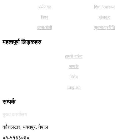
अर्थजगत
शिक्षा/स्वास्थ्य
विश्व
खेलकुद
कला/शैली
सूचना/प्रविधि
महत्वपूर्ण लिङ्कहरु
हाम्राे बारेमा
सम्पर्क
विशेष
English
सम्पर्क
मुख्य कार्यालय
कौशलटार, भक्तपुर, नेपाल
०१-५१३३०६०