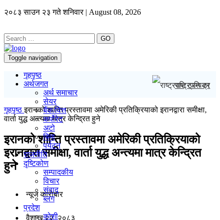
२०८३ साउन २३ गते शनिवार | August 08, 2026
GO
Toggle navigation
गृहपृष्ठ
अर्थजगत
राष्ट्रपति ट्रम्प
अर्थ समाचार
सेयर
गृहपृष्ठ
इरानको शान्ति प्रस्तावमा अमेरिकी प्रतिक्रियाको इरानद्वारा समीक्षा,
बैंक/वित्त
वार्ता युद्ध अन्त्यमा मात्र केन्द्रित हुने
कर्पोरेट
अटो
बिमा
इरानको शान्ति प्रस्तावमा अमेरिकी प्रतिक्रियाको
पर्यटन
इरानद्वारा समीक्षा, वार्ता युद्ध अन्त्यमा मात्र केन्द्रित
राजनीति
दृष्टिकोण
हुने
सम्पादकीय
विचार
संवाद
न्यूज काराेबार
ब्लग
प्रदेश
कोशी
वैशाख २२, २०८३