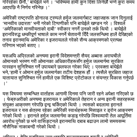
गरिरहेका छैनौं,’ बाघेईले भने । ‘भविष्यमा हामी कुन दिशा लिनेछौं भन्ने कुरा समय
आएपछि नै निर्णय गरिनेछ ।’
अमेरिकी राष्ट्रपति डोनाल्ड ट्रम्पले हर्मुज जलमार्गबाट जहाजहरू जान दिनुलाई
‘मानवीय उदारता’ भनी गरेको टिप्पणीको पनि बाघेईले खण्डन गरे । विश्वले
‘अमेरिकाको मानवीयताको दाबी’ स्वीकार नगर्ने उनको तर्क थियो । बाघेईले
इरानविरुद्ध धम्कीपूर्ण भाषाले काम नगर्ने चेतावनी दिँदै जलसन्धिमा हालै देखिएको
तनाव इरानमाथि अमेरिका र इजरायलले गरेको सैन्य आक्रमणको प्रत्यक्ष
परिणाम भएको बताए ।
यसअघि अप्रिलको अन्त्यमा इरानी विदेशमन्त्री सैयद अब्बास अराघचीले
ओमानको भ्रमण गरी ओमानका अधिकारीहरूसँग हर्मुज जलमार्गमा सुरक्षित
पारवहन सुनिश्चित गर्ने उपायबारे छलफल गरेका थिए । प्रवक्ता बाघेईले
भने,‘हामी र ओमान हर्मुज जलमार्गका तटीय देशहरू हौं । त्यसैले सुरक्षित जहाज
यातायात सुनिश्चित गर्न हामीले एक विशिष्ट प्रोटोकल र संयन्त्र विकास गर्नुपर्छ
।’
यस विषयमा सम्बन्धित वार्ताहरू आगामी दिनमा पनि जारी रहने अपेक्षा गरिएको छ
। फेब्रुअरीको अन्त्यमा इजरायल र अमेरिकाले तेहरान र अन्य इरानी सहरहरूमा
संयुक्त आक्रमण गरेपछि द्वन्द्व चर्किएको थियो । त्यसको बदलामा इरानले
इजरायल र यस क्षेत्रमा रहेका अमेरिकी स्वार्थहरूमा मिसाइल र ड्रोन आक्रमण
गरेको थियो । इरानले हर्मुज जलमार्गमा कडाइ गरेपछि विश्वव्यापी तेल आपूर्तिमा
अवरोध पुगेको छ भने वासिङ्टनले इरानमाथि दबाब बढाउन लामो समयसम्म
नौसैनिक नाकाबन्दी गरेको थियो ।