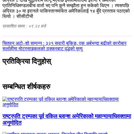
अप्रिल ८ देखि युद्धविराम लागू भएपछि इस्लामावादमा इरानी र अमेरिकी
प्रतिनिधिमण्डलबीच वार्ता भए पनि कुनै सम्झौता हुन सकेको थिएन । त्यसपछि
अप्रिल ३० मा इरानले पाकिस्तानमार्फत अमेरिकालाई १४ बुँदे प्रस्ताव पठाएको
थियो । सीसीटीभी
प्रकाशित समय : ०९:२२ बजे
पछिल्लाे
चितवन अटो–शो सम्पन्न : ३२१ सवारी बुकिङ, एक अर्बभन्दा बढीको कारोबार
-
अघिल्लाे
सर्लाहीमा मोटरसाइकलको ठक्करबाट वृद्धको मृत्यु
-
प्रतिक्रिया दिनुहोस्
सम्बन्धित शीर्षकहरु
राष्ट्रपति ट्रम्पका पूर्व वकिल ब्लान्श अमेरिकाको महान्यायाधिवक्तामा
अनुमोदित