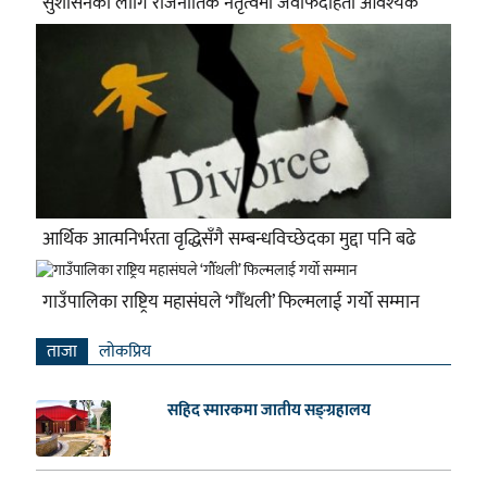
सुशासनका लागि राजनीतिक नेतृत्वमा जवाफदेहिता आवश्यक
आर्थिक आत्मनिर्भरता वृद्धिसँगै सम्बन्धविच्छेदका मुद्दा पनि बढे
गाउँपालिका राष्ट्रिय महासंघले ‘गौँथली’ फिल्मलाई गर्याे सम्मान
ताजा
लाेकप्रिय
सहिद स्मारकमा जातीय सङ्ग्रहालय