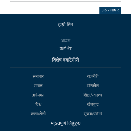
अरु समाचार
हाम्राे टिम
अध्यक्ष
लक्ष्मी श्रेष्ठ
विशेष क्याटेगाेरी
समाचार
राजनीति
समाज
दृष्टिकोण
अर्थजगत
शिक्षा/स्वास्थ्य
विश्व
खेलकुद
कला/शैली
सूचना/प्रविधि
महत्वपूर्ण लिङ्कहरु