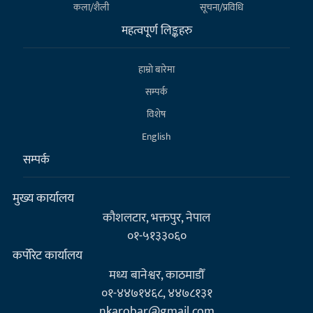
कला/शैली
सूचना/प्रविधि
महत्वपूर्ण लिङ्कहरु
हाम्राे बारेमा
सम्पर्क
विशेष
English
सम्पर्क
मुख्य कार्यालय
कौशलटार, भक्तपुर, नेपाल
०१-५१३३०६०
कर्पाेरेट कार्यालय
मध्य बानेश्वर, काठमाडौँ
०१-४४७१४६८, ४४७८१३१
nkarobar@gmail.com