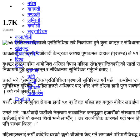
मधेश
बागमती
गण्डकी
लुम्बिनी
1.7K
कर्णाली
Shares
सुदूरपश्चिम
कला/शैली
शिक्षा/स्वास्थ्य
खेलकुद
काठमाडौं । नेकपा माओवादी केन्द्रका अध्यक्ष पुष्पकमल दाहाल (प्रचण्ड) ले ५१ प
सूचना/प्रविधि
विश्व
बुधबार काठमाडौंमा आयोजित अखिल नेपाल महिला संघ(क्रान्तिकारी)को सातौं रा
अन्य
निकायमा हुने कुरा कानून र संविधानमा सुनिश्चित गर्नुपर्ने बताए ।
समाज
कृषि
उनले भने, ‘समानुपातिक प्रतिनिधित्व प्रणाली सुनिश्चित गर्नै पर्छ । कम्तीम
ऊर्जा
सुनिश्चित गरिदैँन् । महिलाहरुले अधिकार पाए भनेर भन्ने ठाँउमा हामी पुग्न सक
पूर्वाधार
। त्यो गर्न जरुरी छ ।’
वातावरण
English
यस्तै, उनले जनमुक्ति सेनामा झन्डै ५० प्रतिशत महिलाहरु बन्दुक बोकेर लडाई
उनले भने, ‘माओवादी पार्टीको नेतृत्वमा सञ्चालित जनयुद्धमा हजारौंको संख्या
कसैलाई पनि यो सम्भव थियो भन्ने लाग्दैँन् । तर राजनीतिक कारणले गर्दा भन्न 
पनि सम्भव थिएन ।’
महिलाहरुलाई सयौं वर्षदेखि घरको चूलो चौकोमा कैद गर्ने समाजले परिपाटीवि