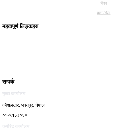
विश्व
कला/शैली
महत्वपूर्ण लिङ्कहरु
सम्पर्क
मुख्य कार्यालय
कौशलटार, भक्तपुर, नेपाल
०१-५१३३०६०
कर्पाेरेट कार्यालय