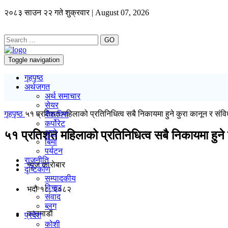
२०८३ साउन २२ गते शुक्रवार | August 07, 2026
GO
Toggle navigation
गृहपृष्ठ
अर्थजगत
अर्थ समाचार
सेयर
गृहपृष्ठ
५१ प्रतिशत महिलाको प्रतिनिधित्व सबै निकायमा हुने कुरा कानून र संविधान
बैंक/वित्त
कर्पोरेट
अटो
५१ प्रतिशत महिलाको प्रतिनिधित्व सबै निकायमा हुने कु
बिमा
पर्यटन
राजनीति
न्यूज काराेबार
दृष्टिकोण
सम्पादकीय
विचार
भदौ १८, २०८२
संवाद
ब्लग
काठमाडाैं
प्रदेश
कोशी