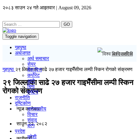
२०८३ साउन २४ गते आइतवार | August 09, 2026
GO
Toggle navigation
गृहपृष्ठ
अर्थजगत
विश्व आदिवासी द
अर्थ समाचार
सेयर
गृहपृष्ठ
२९ जिल्लाका साढे २७ हजार गाइभैँसीमा लम्पी स्किन रोगको संक्रमण
बैंक/वित्त
कर्पोरेट
अटो
२९ जिल्लाका साढे २७ हजार गाइभैँसीमा लम्पी स्किन
बिमा
रोगको संक्रमण
पर्यटन
राजनीति
दृष्टिकोण
न्यूज काराेबार
सम्पादकीय
विचार
संवाद
साउन २२, २०८२
ब्लग
प्रदेश
कोशी
काठमाडाैं