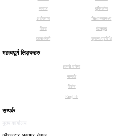
समाज
दृष्टिकोण
अर्थजगत
शिक्षा/स्वास्थ्य
विश्व
खेलकुद
कला/शैली
सूचना/प्रविधि
महत्वपूर्ण लिङ्कहरु
हाम्राे बारेमा
सम्पर्क
विशेष
English
सम्पर्क
मुख्य कार्यालय
कौशलटार, भक्तपुर, नेपाल