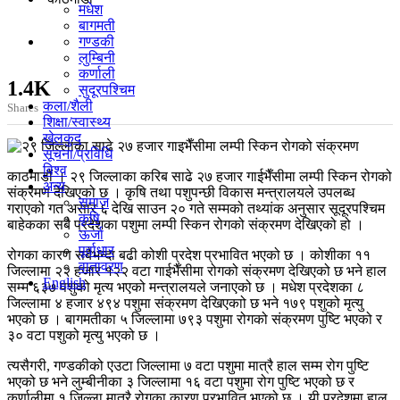
मधेश
बागमती
गण्डकी
लुम्बिनी
कर्णाली
1.4K
सुदूरपश्चिम
कला/शैली
Shares
शिक्षा/स्वास्थ्य
खेलकुद
सूचना/प्रविधि
विश्व
काठमाडौं । २९ जिल्लाका करिब साढे २७ हजार गाईभैँसीमा लम्पी स्किन रोगको
अन्य
संक्रमण देखिएको छ । कृषि तथा पशुपन्छी विकास मन्त्रालयले उपलब्ध
समाज
गराएको गत असार ६ देखि साउन २० गते सम्मको तथ्यांक अनुसार सूदूरपश्चिम
कृषि
बाहेकका सबै प्रदेशका पशुमा लम्पी स्किन रोगको संक्रमण देखिएको हो ।
ऊर्जा
पूर्वाधार
रोगका कारण सबैभन्दा बढी कोशी प्रदेश प्रभावित भएको छ । कोशीका ११
वातावरण
जिल्लामा २२ हजार १२२ वटा गाईभैँसीमा रोगको संक्रमण देखिएको छ भने हाल
English
सम्म ६३७ पशुको मृत्य भएको मन्त्रालयले जनाएको छ । मधेश प्रदेशका ८
जिल्लामा ४ हजार ४९४ पशुमा संक्रमण देखिएकाो छ भने १७९ पशुको मृत्यु
भएको छ । बागमतीका ५ जिल्लामा ७९३ पशुमा रोगको संक्रमण पुष्टि भएको र
३० वटा पशुको मृत्यु भएको छ ।
त्यसैगरी, गण्डकीको एउटा जिल्लामा ७ वटा पशुमा मात्रै हाल सम्म रोग पुष्टि
भएको छ भने लुम्बीनीका ३ जिल्लामा १६ वटा पशुमा रोग पुष्टि भएको छ र
कर्णालीमा १ जिल्ला मात्रै रोगका कारण प्रभावित भएको छ । यी प्रदेशमा हाल