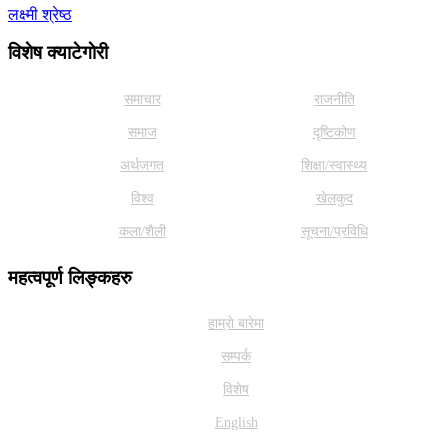
लक्ष्मी श्रेष्ठ
विशेष क्याटेगाेरी
समाचार
राजनीति
समाज
दृष्टिकोण
अर्थजगत
शिक्षा/स्वास्थ्य
विश्व
खेलकुद
कला/शैली
सूचना/प्रविधि
महत्वपूर्ण लिङ्कहरु
हाम्राे बारेमा
सम्पर्क
विशेष
English