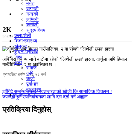
मधेश
बागमती
गण्डकी
लुम्बिनी
कर्णाली
2K
सुदूरपश्चिम
कला/शैली
Shares
शिक्षा/स्वास्थ्य
खेलकुद
सूचना/प्रविधि
विश्व
अपि बेस क्याम्प जाने बाटोमा रहेको ‘लिथेली छडा’ झरना, दार्चुला अपि हिमाल
अन्य
गाउँपालिका, २ मा अवस्थित छ ।
समाज
कृषि
प्रकाशित समय : १२:५८ बजे
ऊर्जा
पूर्वाधार
वातावरण
पछिल्लाे
झाँगिदै सम्बन्धविच्छेदः स्वतन्त्रताको खोजी कि सामाजिक विचलन ?
English
-
अघिल्लाे
रुपन्देही हुने उपनिर्वाचनका लागि दल दर्ता गर्न आह्वान
-
प्रतिक्रिया दिनुहोस्