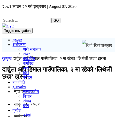
२०८३ साउन २२ गते शुक्रवार | August 07, 2026
GO
Toggle navigation
गृहपृष्ठ
अर्थजगत
दिगो रोजगार प्र
अर्थ समाचार
सेयर
गृहपृष्ठ
दार्चुला अपि हिमाल गाउँपालिका, २ मा रहेको ‘लिथेली छडा’ झरना
बैंक/वित्त
कर्पोरेट
अटो
दार्चुला अपि हिमाल गाउँपालिका, २ मा रहेको ‘लिथेली
बिमा
छडा’ झरना
पर्यटन
राजनीति
दृष्टिकोण
न्यूज काराेबार
सम्पादकीय
विचार
संवाद
साउन १६, २०८२
ब्लग
प्रदेश
कोशी
काठमाडाैं