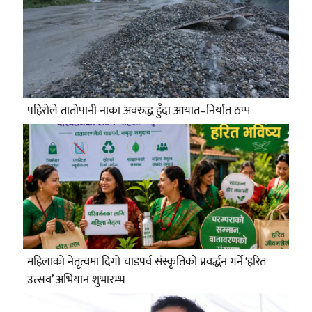
पहिरोले तातोपानी नाका अवरुद्ध हुँदा आयात–निर्यात ठप्प
महिलाको नेतृत्वमा दिगो चाडपर्व संस्कृतिको प्रवर्द्धन गर्ने ‘हरित
उत्सव’ अभियान शुभारम्भ