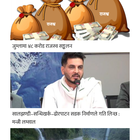
जुम्लामा ४८ करोड राजस्व सङ्कलन
सालझण्डी–सन्धिखर्क–ढोरपाटन सडक निर्माणले गति लिन्छ :
मन्त्री लम्साल