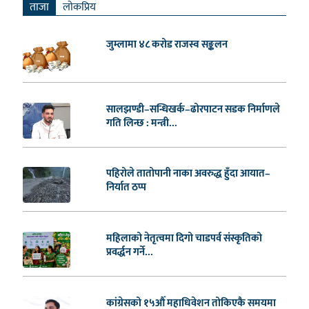
ताजा
लाेकप्रिय
जुम्लामा ४८ करोड राजस्व सङ्कलन
सालझण्डी–सन्धिखर्क–ढोरपाटन सडक निर्माणले
गति लिन्छ : मन्त्री...
पहिरोले तातोपानी नाका अवरुद्ध हुँदा आयात–
निर्यात ठप्प
महिलाको नेतृत्वमा दिगो चाडपर्व संस्कृतिको
प्रवर्द्धन गर्ने...
कांग्रेसको १५औँ महाधिवेशन तोकिएकै समयमा