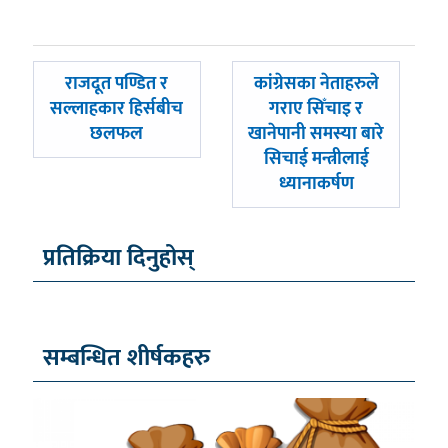
पछिल्लाे
अघिल्लाे
राजदूत पण्डित र
कांग्रेसका नेताहरुले
-
-
सल्लाहकार हिर्सबीच
गराए सिँचाइ र
छलफल
खानेपानी समस्या बारे
सिचाई मन्त्रीलाई
ध्यानाकर्षण
प्रतिक्रिया दिनुहोस्
सम्बन्धित शीर्षकहरु