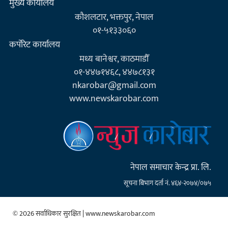
मुख्य कार्यालय
कौशलटार, भक्तपुर, नेपाल
०१-५१३३०६०
कर्पाेरेट कार्यालय
मध्य बानेश्वर, काठमाडौँ
०१-४४७१४६८, ४४७८१३१
nkarobar@gmail.com
www.newskarobar.com
नेपाल समाचार केन्द्र प्रा. लि.
सूचना बिभाग दर्ता नं. ४६४-२०७४/०७५
© 2026 सर्वाधिकार सुरक्षित | www.newskarobar.com