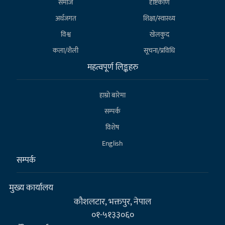
समाज
दृष्टिकोण
अर्थजगत
शिक्षा/स्वास्थ्य
विश्व
खेलकुद
कला/शैली
सूचना/प्रविधि
महत्वपूर्ण लिङ्कहरु
हाम्राे बारेमा
सम्पर्क
विशेष
English
सम्पर्क
मुख्य कार्यालय
कौशलटार, भक्तपुर, नेपाल
०१-५१३३०६०