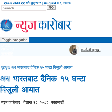
२०८३ साउन २२ गते शुक्रवार | August 07, 2026
GO
Toggle navigation
गृहपृष्ठ
अर्थजगत
कर्णाली प्रदेशमा यो वर्ष व
राजनीति
दृष्टिकोण
प्रदेश
कला/शैली
गृहपृष्ठ
अब भारतबाट दैनिक १५ घन्टा बिजुली आयात
शिक्षा/स्वास्थ्य
खेलकुद
अब भारतबाट दैनिक १५ घन्टा
सूचना/प्रविधि
विश्व
बिजुली आयात
अन्य
English
न्यूज काराेबार
वैशाख १८, २०८२
काठमाडाैं