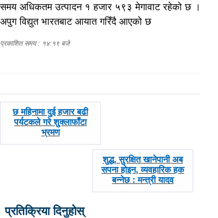
समय अधिकतम उत्पादन १ हजार ५९३ मेगावाट रहेको छ ।
अपुग विद्युत भारतबाट आयात गरिँदै आएको छ
प्रकाशित समय : १४:१९ बजे
पछिल्लाे
छ महिनामा दुई हजार बढी
-
पर्यटकले गरे शुक्लाफाँटा
भ्रमण
अघिल्लाे
शुद्ध, सुरक्षित खानेपानी अब
-
सपना होइन, व्यवहारिक हक
बन्नेछ : मन्त्री यादव
प्रतिक्रिया दिनुहोस्