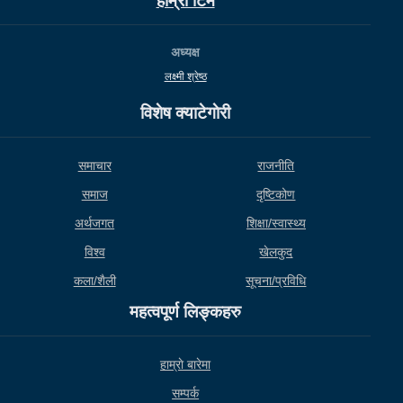
हाम्राे टिम
अध्यक्ष
लक्ष्मी श्रेष्ठ
विशेष क्याटेगाेरी
समाचार
राजनीति
समाज
दृष्टिकोण
अर्थजगत
शिक्षा/स्वास्थ्य
विश्व
खेलकुद
कला/शैली
सूचना/प्रविधि
महत्वपूर्ण लिङ्कहरु
हाम्राे बारेमा
सम्पर्क