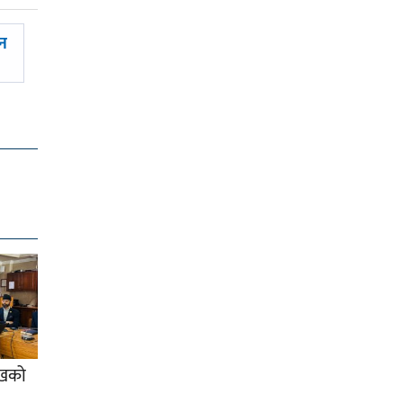
ान
ाखको