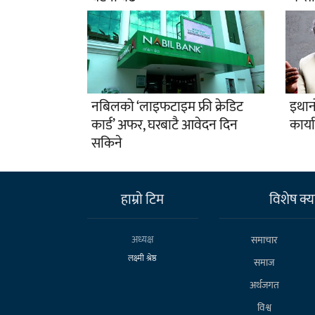
नबिलको ‘लाइफटाइम फ्री क्रेडिट
इथान
कार्ड’ अफर, घरबाटै आवेदन दिन
कार्य
सकिने
हाम्राे टिम
विशेष क्या
अध्यक्ष
समाचार
लक्ष्मी श्रेष्ठ
समाज
अर्थजगत
विश्व