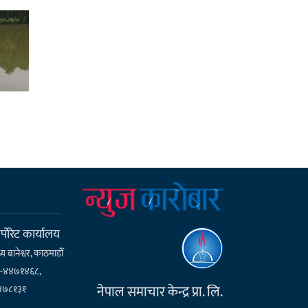
्पाेरेट कार्यालय
्य बानेश्वर, काठमाडौँ
१-४४७१४६८,
नेपाल समाचार केन्द्र प्रा. लि.
४७८१३१