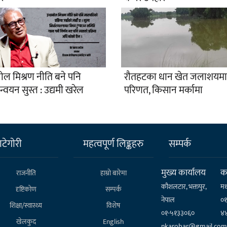
ोल मिश्रण नीति बने पनि
रौतहटका धान खेत जलाशयमा
ान्वयन सुस्त : उद्यमी खरेल
परिणत, किसान मर्कामा
टेगाेरी
महत्वपूर्ण लिङ्कहरु
सम्पर्क
मुख्य कार्यालय
कर
राजनीति
हाम्राे बारेमा
कौशलटार, भक्तपुर,
मध
दृष्टिकोण
सम्पर्क
नेपाल
०
शिक्षा/स्वास्थ्य
विशेष
०१-५१३३०६०
४
खेलकुद
English
nkarobar@gmail.com