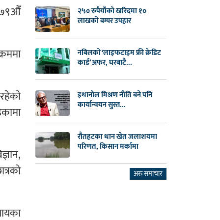
ा ७९औँ
२५० रुपैयाँको खरिदमा १०
लाखको बम्पर उपहार
क्रममा
नबिलको ‘लाइफटाइम फ्री क्रेडिट
कार्ड’ अफर, घरबाटै...
रहेको
इथानोल मिश्रण नीति बने पनि
कार्यान्वयन सुस्त...
ेकामा
रौतहटका धान खेत जलाशयमा
परिणत, किसान मर्कामा
ज्ञान,
त्रको
अरु समाचार
यायका