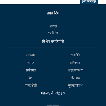
अरु समाचार
हाम्राे टिम
अध्यक्ष
लक्ष्मी श्रेष्ठ
विशेष क्याटेगाेरी
समाचार
राजनीति
समाज
दृष्टिकोण
अर्थजगत
शिक्षा/स्वास्थ्य
विश्व
खेलकुद
कला/शैली
सूचना/प्रविधि
महत्वपूर्ण लिङ्कहरु