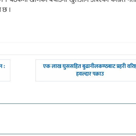
ो छ ।
अघिल्लाे
न :
एक लाख घुससहित बुढानीलकण्ठबाट प्रहरी वरिष्
-
हवल्दार पक्राउ