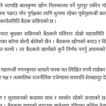
बस्ने भएपछि बालकृष्ण खाँण निलम्बनमा पर्ने पुरापुर एकीन 
पक्राउ परेर पुर्पक्षका लागि थुनामा रहेका पूर्वगृहमन्त्री बा
्रीय कार्यसमिति बैठक सकिएको छ ।
ुरु भएर बुधबार सकिएको बैठकले मंसिरान दोस्रो महासमिति
ँणका बारेमा बोल्दै बोलेको छैन । बैठकमा खाँणको बचाउ र वि
त चल्यो । तर बैठकले खाणँबारे कुनै निर्णय नगर्नु अचम्मक
ा महामन्त्री गगनकुमार थापाले फरक मत लिखित रुपमै राखेका
 पक्ष र तत्कालिक राजनीतिक एजेण्डामा सभापति शेरबहादुर द
न्त्रण र सुशासनको कदममा साथ र समर्थन रहेको जनाएको छ
न । बैठकमा खाणको बचाउमा खुलेआम उत्रिएका काँग्रेस नेता