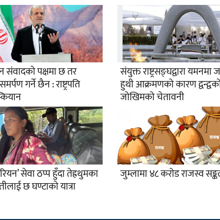
ान संवादको पक्षमा छ तर
संयुक्त राष्ट्रसङ्घद्वारा यमनमा 
र्पण गर्ने छैन : राष्ट्रपति
हुथी आक्रमणको कारण द्वन्द्वको
्कियान
जोखिमको चेतावनी
रियन’ सेवा ठप्प हुँदा तेह्रथुमका
जुम्लामा ४८ करोड राजस्व सङ्
तीलाई छ घण्टाको यात्रा