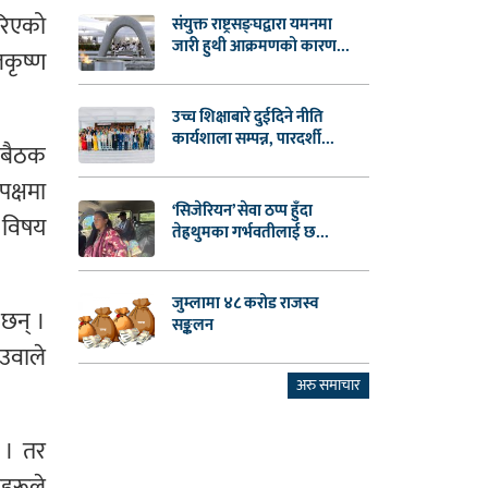
गरिएको
संयुक्त राष्ट्रसङ्घद्वारा यमनमा
जारी हुथी आक्रमणको कारण...
लकृष्ण
उच्च शिक्षाबारे दुईदिने नीति
कार्यशाला सम्पन्न, पारदर्शी...
 बैठक
पक्षमा
‘सिजेरियन’ सेवा ठप्प हुँदा
ो विषय
तेह्रथुमका गर्भवतीलाई छ...
जुम्लामा ४८ करोड राजस्व
 छन् ।
सङ्कलन
ेउवाले
अरु समाचार
 । तर
हरूले