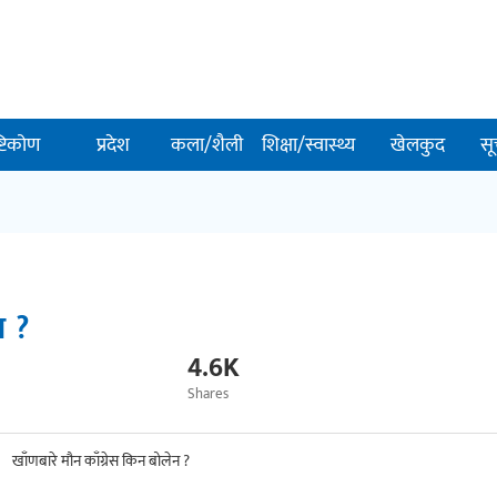
ष्टिकोण
प्रदेश
कला/शैली
शिक्षा/स्वास्थ्य
खेलकुद
सू
न ?
4.6K
Shares