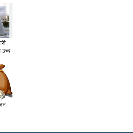
जारी
 उच्च
कलन