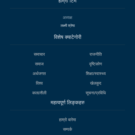
हाम्राे टिम
अध्यक्ष
लक्ष्मी श्रेष्ठ
विशेष क्याटेगाेरी
समाचार
राजनीति
समाज
दृष्टिकोण
अर्थजगत
शिक्षा/स्वास्थ्य
विश्व
खेलकुद
कला/शैली
सूचना/प्रविधि
महत्वपूर्ण लिङ्कहरु
हाम्राे बारेमा
सम्पर्क