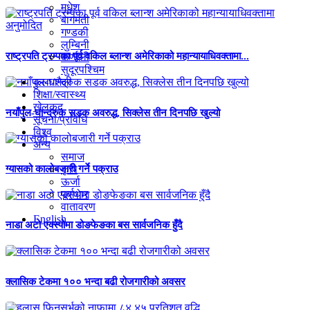
मधेश
बागमती
गण्डकी
लुम्बिनी
राष्ट्रपति ट्रम्पका पूर्व वकिल ब्लान्श अमेरिकाको महान्यायाधिवक्तामा...
कर्णाली
सुदूरपश्चिम
कला/शैली
शिक्षा/स्वास्थ्य
खेलकुद
नयाँपुल-घान्द्रुक सडक अवरुद्ध, सिक्लेस तीन दिनपछि खुल्यो
सूचना/प्रविधि
विश्व
अन्य
समाज
कृषि
ग्यासको कालोबजारी गर्ने पक्राउ
ऊर्जा
पूर्वाधार
वातावरण
English
नाडा अटो एक्स्पोमा डोङफेङका बस सार्वजनिक हुँदै
क्लासिक टेकमा १०० भन्दा बढी रोजगारीको अवसर