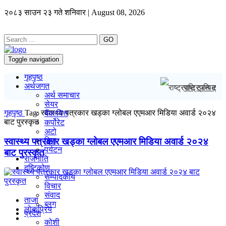
२०८३ साउन २३ गते शनिवार | August 08, 2026
GO
Toggle navigation
गृहपृष्ठ
अर्थजगत
राष्ट्रपति ट्रम
अर्थ समाचार
सेयर
गृहपृष्ठ
Tag:
स्वास्थ्य पत्रकार खड्का ग्लोबल एएमआर मिडिया अवार्ड २०२४
बैंक/वित्त
बाट पुरस्कृत
कर्पोरेट
अटो
स्वास्थ्य पत्रकार खड्का ग्लोबल एएमआर मिडिया अवार्ड २०२४
बिमा
पर्यटन
बाट पुरस्कृत
राजनीति
दृष्टिकोण
सम्पादकीय
विचार
संवाद
ताजा
ब्लग
लाेकप्रिय
प्रदेश
कोशी