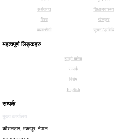
अर्थजगत
शिक्षा/स्वास्थ्य
विश्व
खेलकुद
कला/शैली
सूचना/प्रविधि
महत्वपूर्ण लिङ्कहरु
हाम्राे बारेमा
सम्पर्क
विशेष
English
सम्पर्क
मुख्य कार्यालय
कौशलटार, भक्तपुर, नेपाल