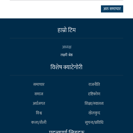
अरु समाचार
हाम्राे टिम
अध्यक्ष
लक्ष्मी श्रेष्ठ
विशेष क्याटेगाेरी
समाचार
राजनीति
समाज
दृष्टिकोण
अर्थजगत
शिक्षा/स्वास्थ्य
विश्व
खेलकुद
कला/शैली
सूचना/प्रविधि