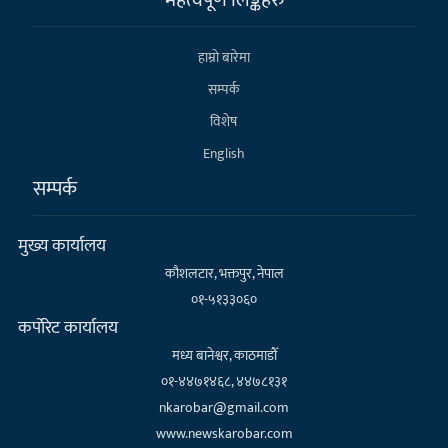
महत्वपूर्ण लिङ्कहरु
हाम्राे बारेमा
सम्पर्क
विशेष
English
सम्पर्क
मुख्य कार्यालय
कौशलटार, भक्तपुर, नेपाल
०१-५१३३०६०
कर्पाेरेट कार्यालय
मध्य बानेश्वर, काठमाडौँ
०१-४४७१४६८, ४४७८१३१
nkarobar@gmail.com
www.newskarobar.com