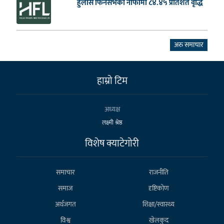
हुलास फिनसर्भको नाफामा ८४.४५ प्रतिशत वृद्धि
अरु समाचार
हाम्राे टिम
अध्यक्ष
लक्ष्मी श्रेष्ठ
विशेष क्याटेगाेरी
समाचार
राजनीति
समाज
दृष्टिकोण
अर्थजगत
शिक्षा/स्वास्थ्य
विश्व
खेलकुद