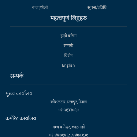
कला/शैली
सूचना/प्रविधि
महत्वपूर्ण लिङ्कहरु
हाम्राे बारेमा
सम्पर्क
विशेष
English
सम्पर्क
मुख्य कार्यालय
कौशलटार, भक्तपुर, नेपाल
०१-५१३३०६०
कर्पाेरेट कार्यालय
मध्य बानेश्वर, काठमाडौँ
०१-४४७१४६८, ४४७८१३१