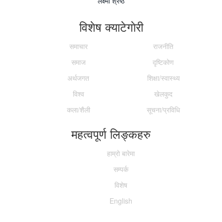
लक्ष्मी श्रेष्ठ
विशेष क्याटेगाेरी
समाचार
राजनीति
समाज
दृष्टिकोण
अर्थजगत
शिक्षा/स्वास्थ्य
विश्व
खेलकुद
कला/शैली
सूचना/प्रविधि
महत्वपूर्ण लिङ्कहरु
हाम्राे बारेमा
सम्पर्क
विशेष
English