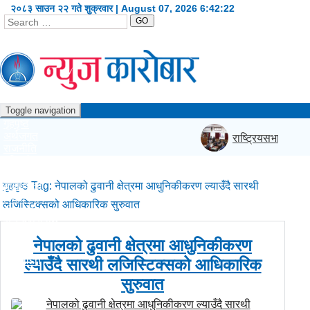
२०८३ साउन २२ गते शुक्रवार | August 07, 2026
6:42:22
GO
Toggle navigation
गृहपृष्ठ
अर्थजगत
राष्ट्रियसभा बैठक 
राजनीति
दृष्टिकोण
प्रदेश
गृहपृष्ठ
कला/शैली
Tag:
नेपालको ढुवानी क्षेत्रमा आधुनिकीकरण ल्याउँदै सारथी
शिक्षा/स्वास्थ्य
लजिस्टिक्सको आधिकारिक सुरुवात
खेलकुद
सूचना/प्रविधि
विश्व
नेपालको ढुवानी क्षेत्रमा आधुनिकीकरण
अन्य
English
ल्याउँदै सारथी लजिस्टिक्सको आधिकारिक
सुरुवात