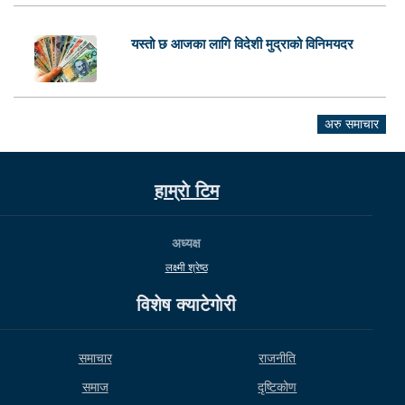
यस्तो छ आजका लागि विदेशी मुद्राको विनिमयदर
अरु समाचार
हाम्राे टिम
अध्यक्ष
लक्ष्मी श्रेष्ठ
विशेष क्याटेगाेरी
समाचार
राजनीति
समाज
दृष्टिकोण