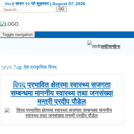
२०८३ साउन २२ गते शुक्रवार | August 07, 2026
GO
Toggle navigation
गृहपृष्ठ
अर्थजगत
तातोपानी भन्सार क्षे
राजनीति
दृष्टिकोण
प्रदेश
गृहपृष्ठ
कला/शैली
Tag:
देश प्राकृतिक विपद्
शिक्षा/स्वास्थ्य
खेलकुद
सूचना/प्रविधि
विपद् प्रभावित क्षेत्रमा स्वास्थ्य सजगता
विश्व
सम्बन्धमा माननीय स्वास्थ्य तथा जनसंख्या
अन्य
English
मन्त्री प्रदीप पौडेल