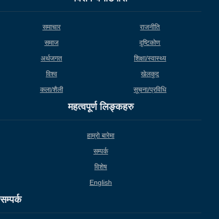
समाचार
राजनीति
समाज
दृष्टिकोण
अर्थजगत
शिक्षा/स्वास्थ्य
विश्व
खेलकुद
कला/शैली
सूचना/प्रविधि
महत्वपूर्ण लिङ्कहरु
हाम्राे बारेमा
सम्पर्क
विशेष
English
सम्पर्क