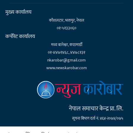
मुख्य कार्यालय
कौशलटार, भक्तपुर, नेपाल
०१-५१३३०६०
कर्पाेरेट कार्यालय
मध्य बानेश्वर, काठमाडौँ
०१-४४७१४६८, ४४७८१३१
nkarobar@gmail.com
www.newskarobar.com
नेपाल समाचार केन्द्र प्रा. लि.
सूचना बिभाग दर्ता नं. ४६४-२०७४/०७५