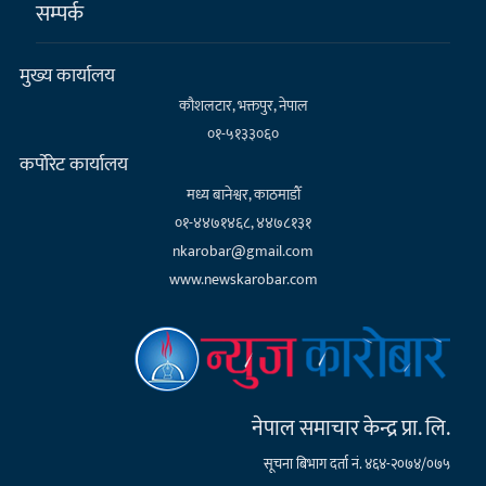
सम्पर्क
मुख्य कार्यालय
कौशलटार, भक्तपुर, नेपाल
०१-५१३३०६०
कर्पाेरेट कार्यालय
मध्य बानेश्वर, काठमाडौँ
०१-४४७१४६८, ४४७८१३१
nkarobar@gmail.com
www.newskarobar.com
नेपाल समाचार केन्द्र प्रा. लि.
सूचना बिभाग दर्ता नं. ४६४-२०७४/०७५