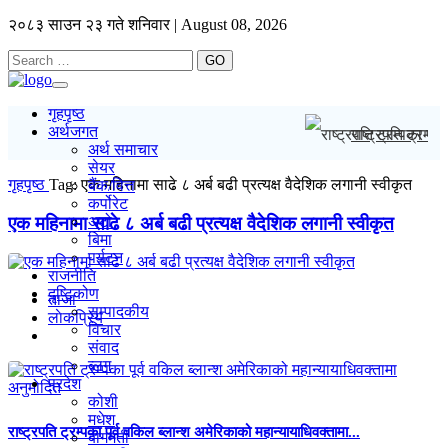
२०८३ साउन २३ गते शनिवार | August 08, 2026
GO
Toggle
navigation
गृहपृष्ठ
अर्थजगत
राष्ट्रपति ट्रम्प
अर्थ समाचार
सेयर
गृहपृष्ठ
Tag:
एक महिनामा साढे ८ अर्ब बढी प्रत्यक्ष वैदेशिक लगानी स्वीकृत
बैंक/वित्त
कर्पोरेट
एक महिनामा साढे ८ अर्ब बढी प्रत्यक्ष वैदेशिक लगानी स्वीकृत
अटो
बिमा
पर्यटन
राजनीति
दृष्टिकोण
ताजा
सम्पादकीय
लाेकप्रिय
विचार
संवाद
ब्लग
प्रदेश
कोशी
मधेश
राष्ट्रपति ट्रम्पका पूर्व वकिल ब्लान्श अमेरिकाको महान्यायाधिवक्तामा...
बागमती