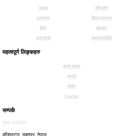
समाज
दृष्टिकोण
अर्थजगत
शिक्षा/स्वास्थ्य
विश्व
खेलकुद
कला/शैली
सूचना/प्रविधि
महत्वपूर्ण लिङ्कहरु
हाम्राे बारेमा
सम्पर्क
विशेष
English
सम्पर्क
मुख्य कार्यालय
कौशलटार, भक्तपुर, नेपाल