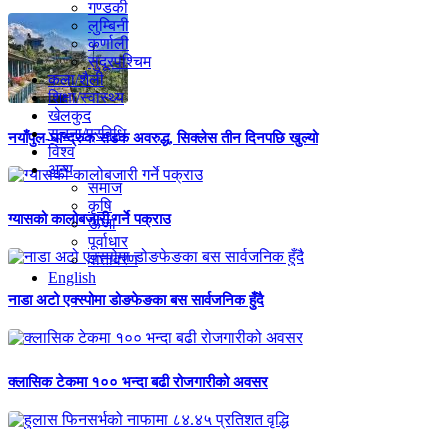
गण्डकी
लुम्बिनी
कर्णाली
सुदूरपश्चिम
कला/शैली
शिक्षा/स्वास्थ्य
खेलकुद
सूचना/प्रविधि
नयाँपुल-घान्द्रुक सडक अवरुद्ध, सिक्लेस तीन दिनपछि खुल्यो
विश्व
अन्य
समाज
कृषि
ग्यासको कालोबजारी गर्ने पक्राउ
ऊर्जा
पूर्वाधार
वातावरण
English
नाडा अटो एक्स्पोमा डोङफेङका बस सार्वजनिक हुँदै
क्लासिक टेकमा १०० भन्दा बढी रोजगारीको अवसर