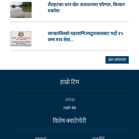
रौतहटका धान खेत जलाशयमा परिणत, किसान
मर्कामा
सान्फ्रासिस्को महावाणिज्यदूतावासबाट भदौ १५
सम्म मात्र सेवा...
अरु समाचार
हाम्राे टिम
अध्यक्ष
लक्ष्मी श्रेष्ठ
विशेष क्याटेगाेरी
समाचार
राजनीति