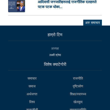
आदिवासी जनजातिहरुलाई राजनीतिक दलहरुले
पटक पटक धोका...
अरु समाचार
हाम्राे टिम
अध्यक्ष
लक्ष्मी श्रेष्ठ
विशेष क्याटेगाेरी
समाचार
राजनीति
समाज
दृष्टिकोण
अर्थजगत
शिक्षा/स्वास्थ्य
विश्व
खेलकुद
कला/शैली
सूचना/प्रविधि