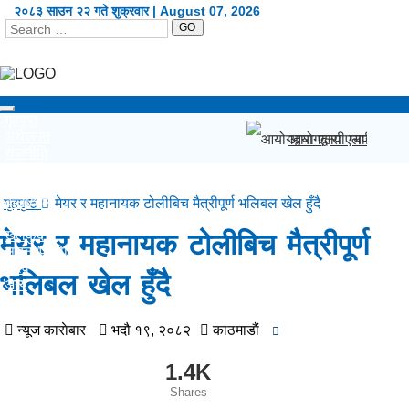
२०८३ साउन २२ गते शुक्रवार | August 07, 2026
GO
Toggle
गृहपृष्ठ
navigation
अर्थजगत
आयोगद्वारा एलपी ग्यास 
राजनीति
दृष्टिकोण
प्रदेश
कला/शैली
गृहपृष्ठ
मेयर र महानायक टोलीबिच मैत्रीपूर्ण भलिबल खेल हुँदै
शिक्षा/स्वास्थ्य
खेलकुद
मेयर र महानायक टोलीबिच मैत्रीपूर्ण
सूचना/प्रविधि
विश्व
भलिबल खेल हुँदै
अन्य
English
न्यूज काराेबार
भदौ १९, २०८२
काठमाडाैं
1.4K
Shares