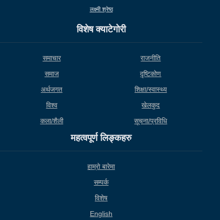
लक्ष्मी श्रेष्ठ
विशेष क्याटेगाेरी
समाचार
राजनीति
समाज
दृष्टिकोण
अर्थजगत
शिक्षा/स्वास्थ्य
विश्व
खेलकुद
कला/शैली
सूचना/प्रविधि
महत्वपूर्ण लिङ्कहरु
हाम्राे बारेमा
सम्पर्क
विशेष
English