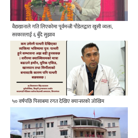
वैद्यखानाले गति लिएकोमा पूर्वमन्त्री पौडेलद्वारा खुसी व्यक्त,
सरकारलाई ६ बुँदे सुझाव
५० वर्षपछि पिसाबमा रगत देखिए क्यान्सरको जोखिम