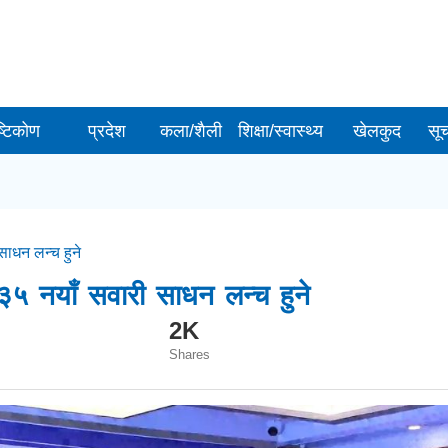
ष्टिकोण
प्रदेश
कला/शैली
शिक्षा/स्वास्थ्य
खेलकुद
सू
साधन लन्च हुने
 ३५ नयाँ सवारी साधन लन्च हुने
2K
Shares