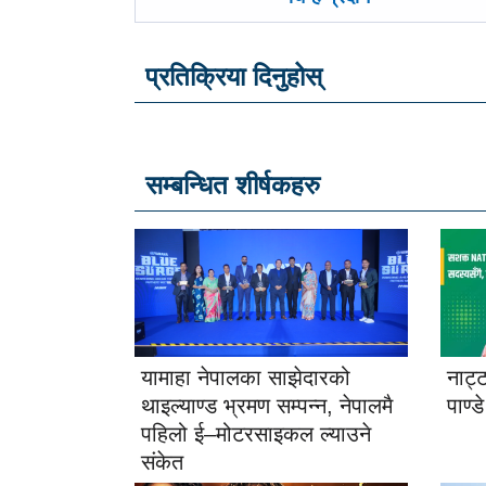
प्रतिक्रिया दिनुहोस्
सम्बन्धित शीर्षकहरु
यामाहा नेपालका साझेदारको
नाट्
थाइल्याण्ड भ्रमण सम्पन्न, नेपालमै
पाण्ड
पहिलो ई–मोटरसाइकल ल्याउने
संकेत