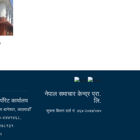
६
नेपाल समाचार केन्द्र प्रा.
लि.
्पाेरेट कार्यालय
्य बानेश्वर, काठमाडौँ
सूचना बिभाग दर्ता नं. ४६४-२०७४/०७५
१-४४७१४६८,
४७८१३१
m