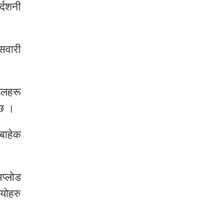
र्दशनी
सवारी
डलहरू
 छ ।
 बाहेक
प्लोड
ियोहरु