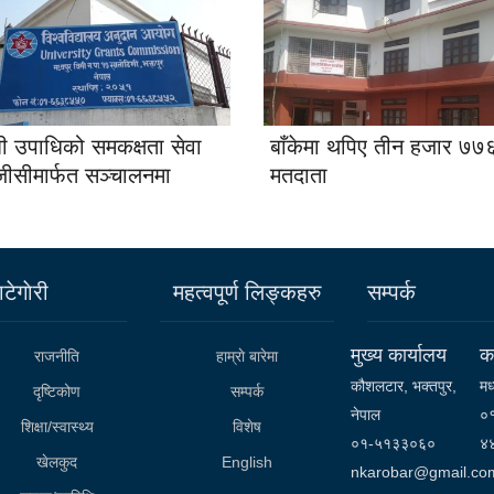
शी उपाधिको समकक्षता सेवा
बाँकेमा थपिए तीन हजार ७७
जीसीमार्फत सञ्चालनमा
मतदाता
टेगाेरी
महत्वपूर्ण लिङ्कहरु
सम्पर्क
मुख्य कार्यालय
कर
राजनीति
हाम्राे बारेमा
कौशलटार, भक्तपुर,
मध
दृष्टिकोण
सम्पर्क
नेपाल
०
शिक्षा/स्वास्थ्य
विशेष
०१-५१३३०६०
४
खेलकुद
English
nkarobar@gmail.co