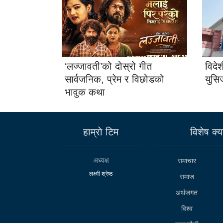
‘लज्जावती’को दोस्रो गीत
विदे
सार्वजनिक, प्रेम र विछोडको
युसि
भावुक कथा
हाम्राे टिम
विशेष क्या
अध्यक्ष
समाचार
लक्ष्मी श्रेष्ठ
समाज
अर्थजगत
विश्व