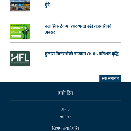
हुँदै
क्लासिक टेकमा १०० भन्दा बढी रोजगारीको
अवसर
हुलास फिनसर्भको नाफामा ८४.४५ प्रतिशत वृद्धि
अरु समाचार
हाम्राे टिम
अध्यक्ष
लक्ष्मी श्रेष्ठ
विशेष क्याटेगाेरी