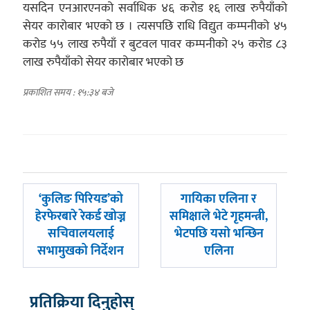
यसदिन एनआरएनको सर्वाधिक ४६ करोड १६ लाख रुपैयाँको
सेयर कारोबार भएको छ । त्यसपछि राधि विद्युत कम्पनीको ४५
करोड ५५ लाख रुपैयाँ र बुटवल पावर कम्पनीको २५ करोड ८३
लाख रुपैयाँको सेयर कारोबार भएको छ
प्रकाशित समय : १५:३४ बजे
पछिल्लाे
अघिल्लाे
‘कुलिङ पिरियड’को
गायिका एलिना र
-
-
हेरफेरबारे रेकर्ड खोज्न
समिक्षाले भेटे गृहमन्त्री,
सचिवालयलाई
भेटपछि यसाे भन्छिन
सभामुखको निर्देशन
एलिना
प्रतिक्रिया दिनुहोस्