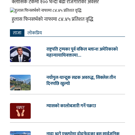
क्लासिक टेकमा १०० भन्दा बढी रोजगारीको अवसर
हुलास फिनसर्भको नाफामा ८४.४५ प्रतिशत वृद्धि
ताजा
लाेकप्रिय
राष्ट्रपति ट्रम्पका पूर्व वकिल ब्लान्श अमेरिकाको
महान्यायाधिवक्तामा...
नयाँपुल-घान्द्रुक सडक अवरुद्ध, सिक्लेस तीन
दिनपछि खुल्यो
ग्यासको कालोबजारी गर्ने पक्राउ
नाडा अटो एक्स्पोमा डोङफेङका बस सार्वजनिक