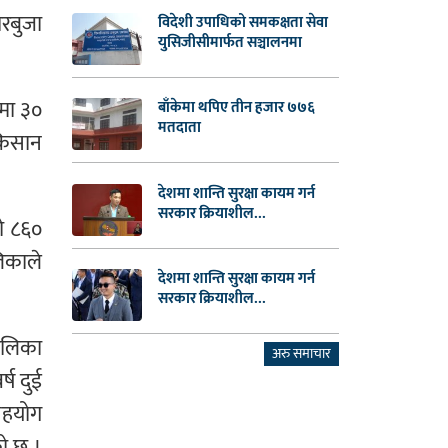
रबुजा
विदेशी उपाधिको समकक्षता सेवा
युसिजीसीमार्फत सञ्चालनमा
ामा ३०
बाँकेमा थपिए तीन हजार ७७६
मतदाता
किसान
देशमा शान्ति सुरक्षा कायम गर्न
सरकार क्रियाशील...
लो ८६०
िकाले
देशमा शान्ति सुरक्षा कायम गर्न
सरकार क्रियाशील...
ालिका
अरु समाचार
ष दुई
सहयोग
को छ ।