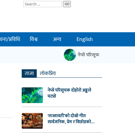
GO
चना/प्रविधि
विश्व
अन्य
English
नेप्से परिसूचक दोहोरो अङ्कले घट्यो
ताजा
लाेकप्रिय
नेप्से परिसूचक दोहोरो अङ्कले
घट्यो
‘लज्जावती’को दोस्रो गीत
सार्वजनिक, प्रेम र विछोडको...