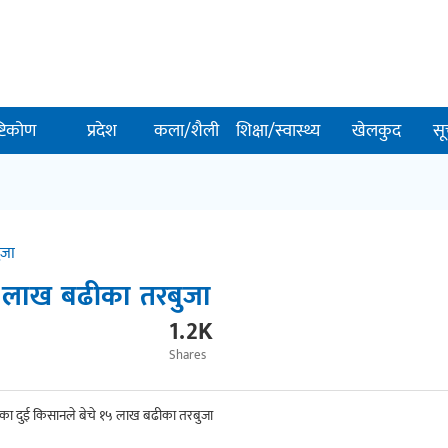
ष्टिकोण
प्रदेश
कला/शैली
शिक्षा/स्वास्थ्य
खेलकुद
सू
ुजा
५ लाख बढीका तरबुजा
1.2K
Shares