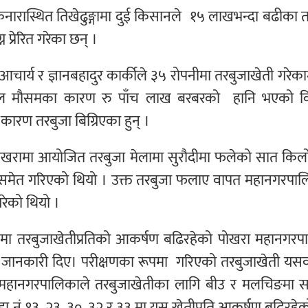
ारास्थित तिखेढुङ्गामा दुई किसानले १५ लाखभन्दा बढीका त
प्रेरित गरेका छन् ।
 आचार्य र ज्ञानबहादुर कार्कीले ३५ रोपनीमा तरबुजाखेती गरेक
रतिकूल मौसमका कारण रु पाँच लाख बरबरको हानि भएको 
कारण तरबुजा बिग्रिएका हुन् ।
ेश्यले पोखरामा आयोजित तरबुजा मेलामा सुरौदीमा फलेको सात कि
ानसमेत गरिएको थियो । उक्त तरबुजा फलाए वापत महानगरपाल
रेको थियो ।
ानमा तरबुजाखेतीप्रतिको आकर्षण बढिरहेको पोखरा महानगरप
 जानकारी दिए। परीक्षणका रूपमा गरिएको तरबुजाखेती यसवर्
 । महानगरपालिकाले तरबुजाखेतीका लागि बीउ र मलचिङमा 
 वडा नं १३, २३, ३०, ३२ र ३३ मा यस खेतीप्रति आकर्षण बढिरहे