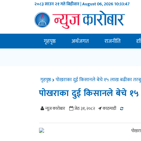
२०८३ साउन २१ गते बिहीवार | August 06, 2026
10:33:48
गृहपृष्ठ
अर्थजगत
राजनीति
दृ
गृहपृष्ठ
पोखराका दुई किसानले बेचे १५ लाख बढीका तरब
पोखराका दुई किसानले बेचे १
न्यूज काराेबार
जेठ ३१, २०८२
काठमाडाैं