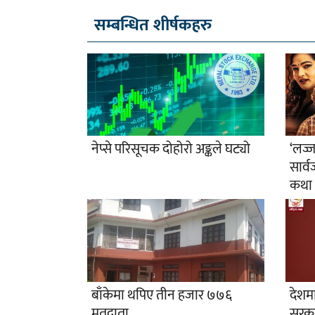
सम्बन्धित शीर्षकहरु
नेप्से परिसूचक दोहोरो अङ्कले घट्यो
‘लज्ज
सार्व
कथा
बाँकेमा थपिए तीन हजार ७७६
देशमा
मतदाता
सरकार